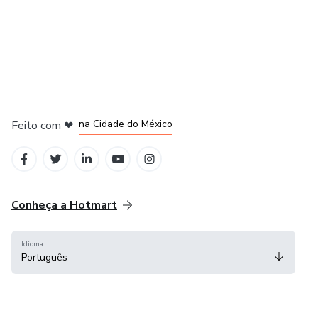
em Bogotá
em Amsterdam
em Madrid
na Cidade do México
Feito com
❤
em Belo Horizonte
Conheça a Hotmart
Idioma
Português