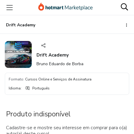
Ir
Ir
Ir
para
para
para
o
o
o
conteúdo
pagamento
rodapé
Drift Academy
principal
Drift Academy
Bruno Eduardo de Borba
Formato
:
Cursos Online e Serviços de Assinatura
Idioma
:
Português
Produto indisponível
Cadastre-se e mostre seu interesse em comprar para o(a)
autor(a) deste curso!