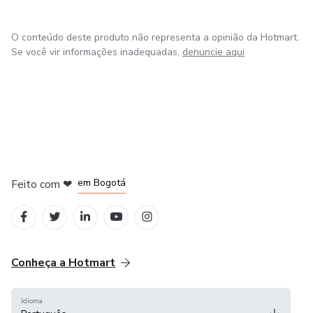
O conteúdo deste produto não representa a opinião da Hotmart.
Se você vir informações inadequadas,
denuncie aqui
em Amsterdam
em Madrid
em Bogotá
Feito com
❤
em Belo Horizonte
na Cidade do México
Conheça a Hotmart
Idioma