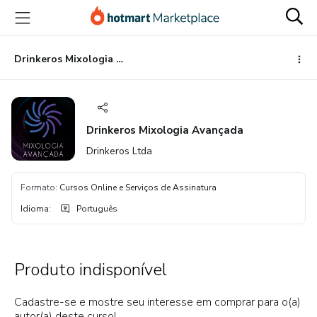
Ir
Ir
Ir
para
para
para
o
o
o
conteúdo
pagamento
rodapé
Drinkeros Mixologia Avançada
principal
Drinkeros Mixologia Avançada
Drinkeros Ltda
Formato
:
Cursos Online e Serviços de Assinatura
Idioma
:
Português
Produto indisponível
Cadastre-se e mostre seu interesse em comprar para o(a)
autor(a) deste curso!