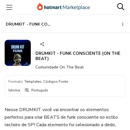
Ir
Ir
Ir
para
para
para
o
o
o
conteúdo
pagamento
rodapé
DRUMKIT - FUNK CONSCIENTE (ON THE BEAT)
principal
DRUMKIT - FUNK CONSCIENTE (ON THE
BEAT)
Comunidade On The Beat
Formato
:
Templates, Códigos Fonte
Idioma
:
Português
Nesse DRUMKIT você vai encontrar os elementos
perfeitos para criar BEATS de funk consciente no estilo
rasteiro de SP! Cada elemento foi selecionado a dedo,