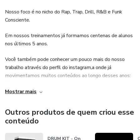
Nosso foco é no nicho do Rap, Trap, Drill, R&B e Funk
Consciente.
Em nossos treinamentos já formamos centenas de alunos
nos últimos 5 anos.
Você também pode conhecer um pouco mais do nosso
trabalho através do perfil do instagram,a onde já
movimentamos muitos conteúdos ao longo desses anos:
@comunidade_onthebeat
Mostrar mais
Se o seu interesse é viver como beatmaker, fazer dinheiro
vendendo beats e produzindo artistas, com certeza você
Outros produtos de quem criou esse
deve entrar para nossa Comunidade.
conteúdo
DRUM KIT - On