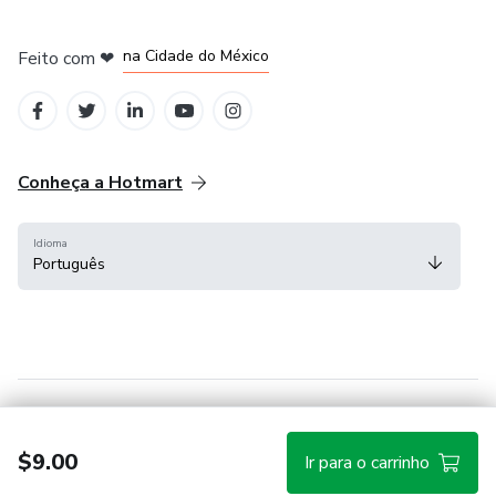
em Bogotá
em Amsterdam
em Madrid
na Cidade do México
Feito com
❤
em Belo Horizonte
Conheça a Hotmart
Idioma
Português
Central de ajuda
Termos
Privacidade
Cookies
$9.00
Ir para o carrinho
Hotmart — 2011-2026 © Todos os direitos reservados.