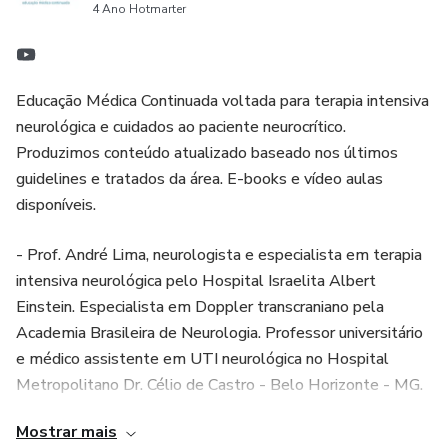
4 Ano Hotmarter
Vasoespasmo – critérios sonográficos e condução
Protocolo de Montreal – aplicação clínica
Educação Médica Continuada voltada para terapia intensiva
Pré-requisitos no Protocolo de Morte Encefálica
neurológica e cuidados ao paciente neurocrítico.
Produzimos conteúdo atualizado baseado nos últimos
Doppler Transcraniano no Protocolo de Morte Encefálica
guidelines e tratados da área. E-books e vídeo aulas
disponíveis.
Aplicabilidade do Doppler na anemia de células
falciformes
- Prof. André Lima, neurologista e especialista em terapia
intensiva neurológica pelo Hospital Israelita Albert
Avaliação de Microembolia Cerebral - FOP
Einstein. Especialista em Doppler transcraniano pela
Academia Brasileira de Neurologia. Professor universitário
Avaliação de Microembolia Cerebral - Embolia de carótidas
e médico assistente em UTI neurológica no Hospital
Metropolitano Dr. Célio de Castro - Belo Horizonte - MG.
Teste de Vasoreatividade Cerebral
Mostrar mais
- Produtora Executiva: Clara Duarte.
Hipertensão Intracraniana – conceitos básicos