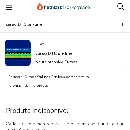
Ir
Ir
Ir
para
para
para
o
o
o
conteúdo
pagamento
rodapé
curso DTC on-line
principal
curso DTC on-line
Neurointensivo Cursos
Formato
:
Cursos Online e Serviços de Assinatura
Idioma
:
Português
Produto indisponível
Cadastre-se e mostre seu interesse em comprar para o(a)
autor(a) deste curso!