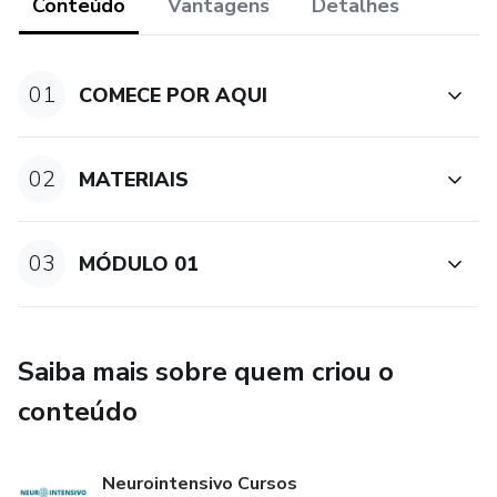
Conteúdo
Vantagens
Detalhes
DTC – Janela Transorbitária
DTC – Janela Submandibular
01
COMECE POR AQUI
Método Duplex – Janelas Transcranianas
02
MATERIAIS
Método Duplex – Janelas Submandibular e Orbitária
Variáveis que afetam o fluxo
03
MÓDULO 01
Variáveis normais dos vasos insonados
Aplicabilidade clínica do DTC
Saiba mais sobre quem criou o
conteúdo
MÓDULO 2 – PROTOCOLOS ASSISTENCIAIS
Vasoespasmo e injúria cerebral tardia
Neurointensivo Cursos