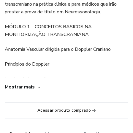
transcraniano na prática clínica e para médicos que irão
prestar a prova de título em Neurossonologia.
MÓDULO 1 – CONCEITOS BÁSICOS NA
MONITORIZAÇÃO TRANSCRANIANA
Anatomia Vascular dirigida para o Doppler Craniano
Princípios do Doppler
Janelas de Insonação
Mostrar mais
Modalidades de Insonação
DTC – Janela Transtemporal Posterior
Acessar produto comprado
DTC – Janela Transforaminal Magna