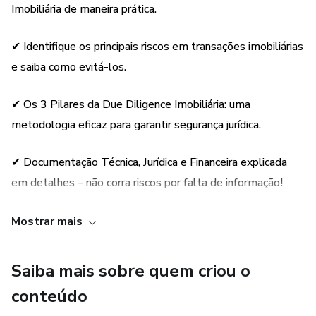
Imobiliária de maneira prática.
negociações seguras.
✅ Investidores que desejam minimizar riscos e aumentar a
✔ Identifique os principais riscos em transações imobiliárias
rentabilidade.
e saiba como evitá-los.
✅ Gestores de fundos imobiliários que precisam garantir
✔ Os 3 Pilares da Due Diligence Imobiliária: uma
compliance e previsibilidade.
metodologia eficaz para garantir segurança jurídica.
🔹 Aprenda os métodos utilizados por especialistas para
✔ Documentação Técnica, Jurídica e Financeira explicada
mitigar riscos e proteger seu patrimônio! 🔹
em detalhes – não corra riscos por falta de informação!
📌 Adquira agora e tenha um guia essencial para transações
✔ Passo a passo prático para mitigar riscos em aquisições
Mostrar mais
imobiliárias seguras!
e contratos imobiliários.
📖 Detalhes do Livro:
Saiba mais sobre quem criou o
✔ Referências Bibliográficas.
conteúdo
📌 Editora: Habitus Editora (Edição padrão – 11 outubro
2024)