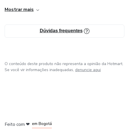
💼 Atuação focada em tributação, imóveis e contratos.
Mostrar mais
📊 Inscrito na OAB/SC nº 35.978.
Dúvidas frequentes
💡 Sou autor do Livro Due Diligence Imobiliária: Análise de
Riscos em aquisições Imobiliários. Meu objetivo com este
livro é te entregar um método prático e acessível para que
você possa tomar decisões imobiliárias com segurança,
O conteúdo deste produto não representa a opinião da Hotmart.
minimizando riscos e aumentando oportunidades.
Se você vir informações inadequadas,
denuncie aqui
em Amsterdam
em Madrid
em Bogotá
Feito com
❤