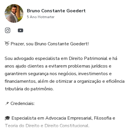
Bruno Constante Goedert
📌 Formato: Capa comum
5 Ano Hotmarter
📌 Páginas: 183
📌 ISBN-10: 6550351456
👋 Prazer, sou Bruno Constante Goedert!
📌 ISBN-13: 978-6550351458
Sou advogado especialista em Direito Patrimonial e há
anos ajudo clientes a evitarem problemas jurídicos e
📌 Idade recomendada: A partir de 10 anos
garantirem segurança nos negócios, investimentos e
financiamentos, além de otimizar a organização e eficiência
📌 Dimensões: 23 x 16 x 1 cm
tributária do patrimônio.
📌 Credenciais:
🎓 Especialista em Advocacia Empresarial, Filosofia e
Teoria do Direito e Direito Constitucional.