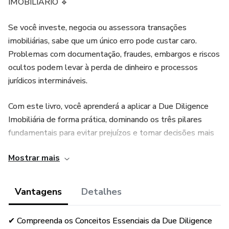
IMOBILIÁRIO 🔹
Se você investe, negocia ou assessora transações
imobiliárias, sabe que um único erro pode custar caro.
Problemas com documentação, fraudes, embargos e riscos
ocultos podem levar à perda de dinheiro e processos
jurídicos intermináveis.
Com este livro, você aprenderá a aplicar a Due Diligence
Imobiliária de forma prática, dominando os três pilares
fundamentais para evitar prejuízos e tomar decisões mais
seguras.
Mostrar mais
Ideal para:
Vantagens
Detalhes
✅ Advogados que atuam com Direito Imobiliário.
✔ Compreenda os Conceitos Essenciais da Due Diligence
✅ Corretores e incorporadores que querem garantir