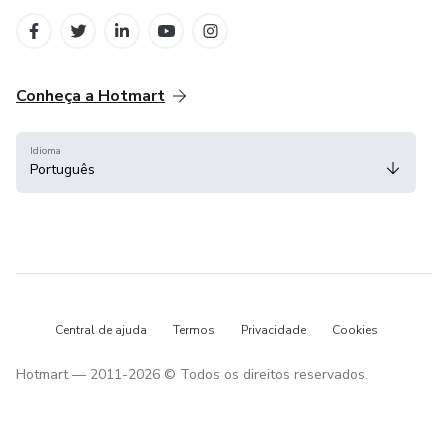
em Belo Horizonte
na Cidade do México
Conheça a Hotmart
Idioma
Português
Central de ajuda
Termos
Privacidade
Cookies
Hotmart — 2011-2026 © Todos os direitos reservados.