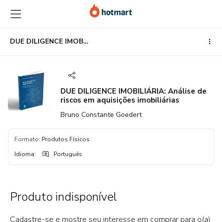
Ir
Ir
Ir
para
para
para
o
o
o
conteúdo
pagamento
rodapé
DUE DILIGENCE IMOBILIÁRIA: Análise de riscos em aquisições imobiliárias
principal
DUE DILIGENCE IMOBILIÁRIA: Análise de
riscos em aquisições imobiliárias
Bruno Constante Goedert
Formato
:
Produtos Físicos
Idioma
:
Português
Produto indisponível
Cadastre-se e mostre seu interesse em comprar para o(a)