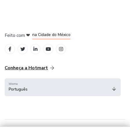
em Bogotá
em Amsterdam
em Madrid
na Cidade do México
Feito com
❤
em Belo Horizonte
Conheça a Hotmart
Idioma
Português