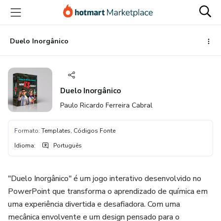
Ir
Ir
Ir
para
para
para
o
o
o
conteúdo
pagamento
rodapé
Duelo Inorgânico
principal
Duelo Inorgânico
Paulo Ricardo Ferreira Cabral
Formato
:
Templates, Códigos Fonte
Idioma
:
Português
"Duelo Inorgânico" é um jogo interativo desenvolvido no
PowerPoint que transforma o aprendizado de química em
uma experiência divertida e desafiadora. Com uma
mecânica envolvente e um design pensado para o