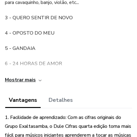
para cavaquinho, banjo, violão, etc...
3 - QUERO SENTIR DE NOVO
4 - OPOSTO DO MEU
5 - GANDAIA
6 - 24 HORAS DE AMOR
7 – DOM DE SONHAR
Mostrar mais
8 – ARMADILHA
Vantagens
Detalhes
9 – GAMEI
1. Facilidade de aprendizado: Com as cifras originais do
10 – DOIDINHO
Grupo Exaltasamba, o Dule Cifras quarta edição torna mais
fácil para músicos iniciantes aprenderem a tocar as músicas