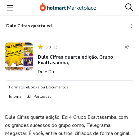
Ir
Ir
Ir
para
para
para
o
o
o
conteúdo
pagamento
rodapé
Dule Cifras quarta edição, Grupo Exaltasamba,
principal
5.0
(
1
)
Dule Cifras quarta edição, Grupo
Exaltasamba,
Dule Du
Formato
:
eBooks ou Documentos
Idioma
:
Português
Dule Cifras quarta edição, Ed 4 Grupo Exaltasamba, com
os grandes sucessos do grupo como, Telegrama,
Megastar, É você, entre outros, cifrados de forma original,