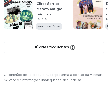
Cifras Sorriso
D
Maroto antigas
S
originais
o
Dule Du
D
Música e Artes
Dúvidas frequentes
O conteúdo deste produto não representa a opinião da Hotmart.
Se você vir informações inadequadas,
denuncie aqui