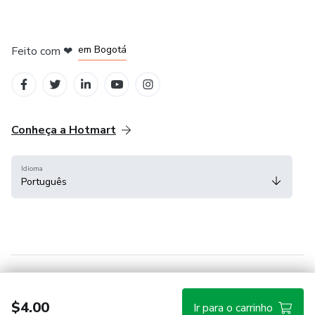
em Amsterdam
em Madrid
em Bogotá
Feito com
❤
em Belo Horizonte
na Cidade do México
Conheça a Hotmart
Idioma
Português
Central de ajuda
Termos
Privacidade
Cookies
$4.00
Ir para o carrinho