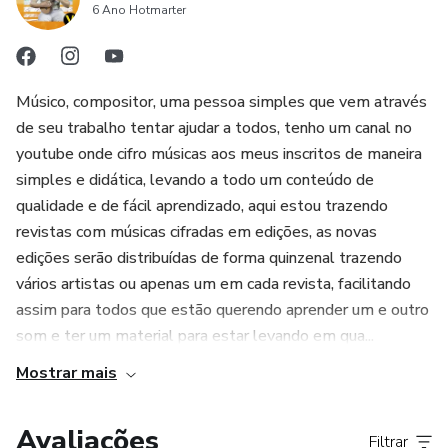
20 - CARONA DO AMOR
6 Ano Hotmarter
músicas do Grupo Exaltasamba com precisão e qualidade.
21 - MEGASTAR
Músico, compositor, uma pessoa simples que vem através
22 - MAIS UMA VEZ
de seu trabalho tentar ajudar a todos, tenho um canal no
youtube onde cifro músicas aos meus inscritos de maneira
23 - PAGO PRA VER
simples e didática, levando a todo um conteúdo de
qualidade e de fácil aprendizado, aqui estou trazendo
24 - DIZ PRA MIM
revistas com músicas cifradas em edições, as novas
edições serão distribuídas de forma quinzenal trazendo
25- EU CHORO
vários artistas ou apenas um em cada revista, facilitando
assim para todos que estão querendo aprender um e outro
26 - 40 GRAUS DE AMOR
som e ter um material para estar levando em qua...
Mostrar mais
Avaliações
Filtrar