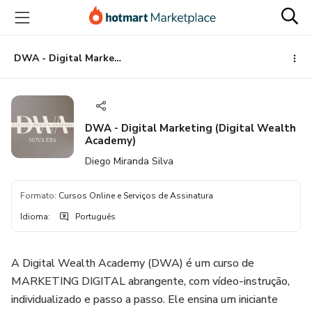
Ir
Ir
Ir
para
para
para
o
o
o
conteúdo
pagamento
rodapé
DWA - Digital Marketing (Digital Wealth Academy)
principal
DWA - Digital Marketing (Digital Wealth
Academy)
Diego Miranda Silva
Formato
:
Cursos Online e Serviços de Assinatura
Idioma
:
Português
A Digital Wealth Academy (DWA) é um curso de
MARKETING DIGITAL abrangente, com vídeo-instrução,
individualizado e passo a passo. Ele ensina um iniciante