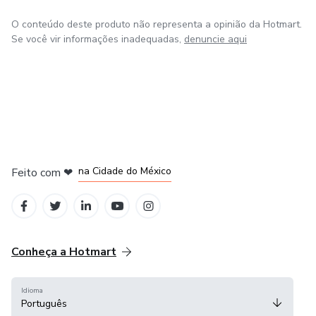
O conteúdo deste produto não representa a opinião da Hotmart.
Se você vir informações inadequadas,
denuncie aqui
em Bogotá
em Amsterdam
em Madrid
na Cidade do México
Feito com
❤
em Belo Horizonte
Conheça a Hotmart
Idioma
Português