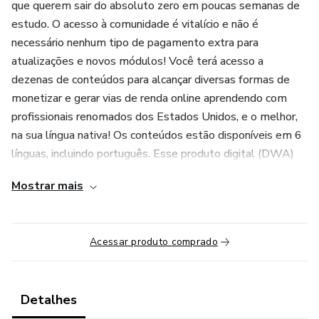
que querem sair do absoluto zero em poucas semanas de
estudo. O acesso à comunidade é vitalício e não é
necessário nenhum tipo de pagamento extra para
atualizações e novos módulos! Você terá acesso a
dezenas de conteúdos para alcançar diversas formas de
monetizar e gerar vias de renda online aprendendo com
profissionais renomados dos Estados Unidos, e o melhor,
na sua língua nativa! Os conteúdos estão disponíveis em 6
línguas, incluindo português. Esse produto digital (DWA)
possuí um conceito chamado MRR (master resell rights)
Mostrar mais
que basicamente funciona assim: Ao adquirir esse produto
você adquire o poder de revendê-lo como seu, ou seja,
você revende um produto pronto com 100% de lucro pelo
Acessar produto comprado
valor que você adquiriu. No caso, é feita a venda do acesso
à comunidade, existe um valor mínimo e é um produto que
não tem como ser alterado. Sendo assim, esse conceito te
Detalhes
permite criar mais uma via de renda, além das outras que