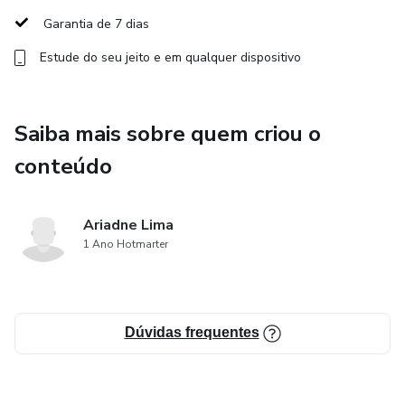
você irá aprender dentro do curso.
Garantia de 7 dias
Todas as tendências do mercado digital começam nos
Estude do seu jeito e em qualquer dispositivo
Estados Unidos e depois vão sendo aplicadas e replicadas
por ai, então nada melhor do que ter a oportunidade de sair
na frente e aprender com os melhores.
Saiba mais sobre quem criou o
conteúdo
Ariadne Lima
1 Ano Hotmarter
Dúvidas frequentes