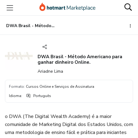
Ir
Ir
Ir
para
para
para
o
o
o
conteúdo
pagamento
rodapé
DWA Brasil - Método Americano para ganhar dinheiro Online.
principal
DWA Brasil - Método Americano para
ganhar dinheiro Online.
Ariadne Lima
Formato
:
Cursos Online e Serviços de Assinatura
Idioma
:
Português
o DWA (The Digital Wealth Academy) é a maior
comunidade de Marketing Digital dos Estados Unidos, com
uma metodologia de ensino fácil e prática para iniciantes