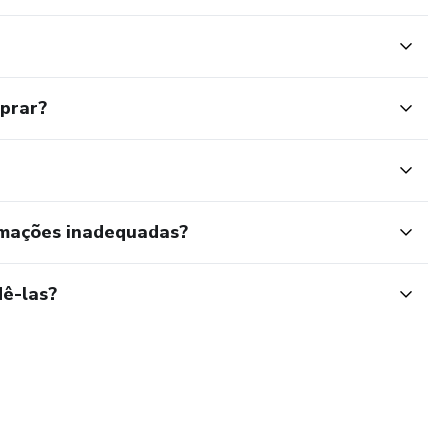
mprar?
rmações inadequadas?
ê-las?