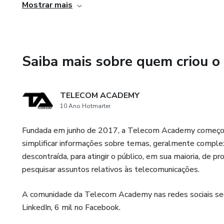
Mostrar mais
4. Aplicação prática: Além de fornecer conhecimentos te
aplicar no dia a dia, permitindo que os usuários coloque
em suas atividades na área de Telecomunicações.
Saiba mais sobre quem criou o
TELECOM ACADEMY
10 Ano Hotmarter
Fundada em junho de 2017, a Telecom Academy começou 
simplificar informações sobre temas, geralmente comple
descontraída, para atingir o público, em sua maioria, de p
pesquisar assuntos relativos às telecomunicações.
A comunidade da Telecom Academy nas redes sociais segu
LinkedIn, 6 mil no Facebook.