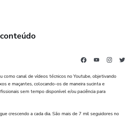
óricos, o produto também oferece orientações práticas para
m em prática o que aprenderam e obtenham resultados reais
 conteúdo
como canal de vídeos técnicos no Youtube, objetivando
xos e maçantes, colocando-os de maneira sucinta e
rofissionais sem tempo disponível e/ou paciência para
e crescendo a cada dia. São mais de 7 mil seguidores no