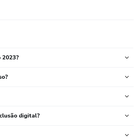
 2023?
so?
clusão digital?