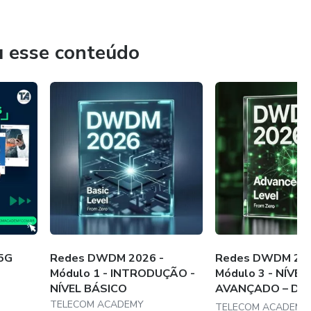
u esse conteúdo
 5G
Redes DWDM 2026 -
Redes DWDM 202
Módulo 1 - INTRODUÇÃO -
Módulo 3 - NÍVEL
NÍVEL BÁSICO
AVANÇADO – Dur
hor...
TELECOM ACADEMY
TELECOM ACADEMY