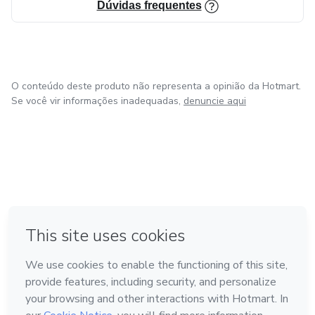
Dúvidas frequentes
O conteúdo deste produto não representa a opinião da Hotmart.
Se você vir informações inadequadas,
denuncie aqui
em Bogotá
em Amsterdam
em Madrid
na Cidade do México
Feito com
❤
em Belo Horizonte
Conheça a Hotmart