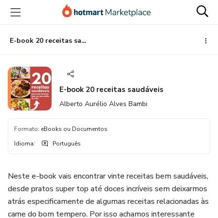
Ir
Ir
Ir
para
para
para
o
o
o
conteúdo
pagamento
rodapé
E-book 20 receitas saudáveis
principal
E-book 20 receitas saudáveis
Alberto Aurélio Alves Bambi
Formato
:
eBooks ou Documentos
Idioma
:
Português
Neste e-book vais encontrar vinte receitas bem saudáveis,
desde pratos super top até doces incríveis sem deixarmos
atrás especificamente de algumas receitas relacionadas às
carne do bom tempero. Por isso achamos interessante