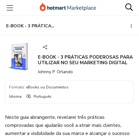
Ir
Ir
Ir
para
para
para
o
o
o
conteúdo
pagamento
rodapé
E-BOOK - 3 PRÁTICAS PODEROSAS PARA UTILIZAR NO SEU MARKETING DIGITAL
principal
E-BOOK - 3 PRÁTICAS PODEROSAS PARA
UTILIZAR NO SEU MARKETING DIGITAL
Johnny P. Orlando
Formato
:
eBooks ou Documentos
Idioma
:
Português
Neste guia abrangente, revelarei três práticas
comprovadas que ajudarão você a atrair mais clientes,
aumentar a visibilidade da sua marca e alcançar o sucesso