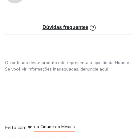
Dúvidas frequentes
O conteúdo deste produto não representa a opinião da Hotmart.
Se você vir informações inadequadas,
denuncie aqui
em Bogotá
em Amsterdam
em Madrid
na Cidade do México
Feito com
❤
em Belo Horizonte