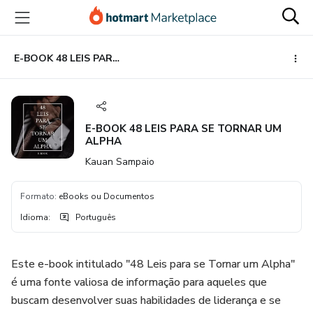
Ir
Ir
Ir
para
para
para
o
o
o
conteúdo
pagamento
rodapé
E-BOOK 48 LEIS PARA SE TORNAR UM ALPHA
principal
E-BOOK 48 LEIS PARA SE TORNAR UM
ALPHA
Kauan Sampaio
Formato
:
eBooks ou Documentos
Idioma
:
Português
Este e-book intitulado "48 Leis para se Tornar um Alpha"
é uma fonte valiosa de informação para aqueles que
buscam desenvolver suas habilidades de liderança e se