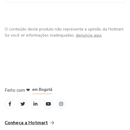
O conteúdo deste produto não representa a opinião da Hotmart.
Se você vir informações inadequadas,
denuncie aqui
em Amsterdam
em Madrid
em Bogotá
Feito com
❤
em Belo Horizonte
na Cidade do México
Conheça a Hotmart