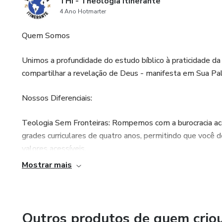
THI - Theologia Itinerante
4 Ano Hotmarter
Quem Somos
Unimos a profundidade do estudo bíblico à praticidade d
compartilhar a revelação de Deus - manifesta em Sua Palavr
Nossos Diferenciais:
Teologia Sem Fronteiras: Rompemos com a burocracia 
grades curriculares de quatro anos, permitindo que você
valores acessíveis.
Mostrar mais
Acesso Revolucionário: Com a Theologia Itinerante, o sem
haverá ensino de qualidade in loco.
Ciência e Fé em Diálogo: Estudamos as Escrituras sob a 
Outros produtos de quem crio