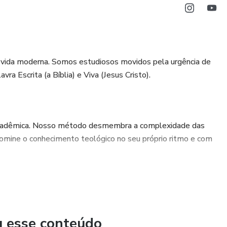
a vida moderna. Somos estudiosos movidos pela urgência de
a Escrita (a Bíblia) e Viva (Jesus Cristo).
acadêmica. Nosso método desmembra a complexidade das
 domine o conhecimento teológico no seu próprio ritmo e com
inário vai até você. Onde houver internet e sede de aprender,
perspectiva do Design Inteligente, compreendendo que a
u esse conteúdo