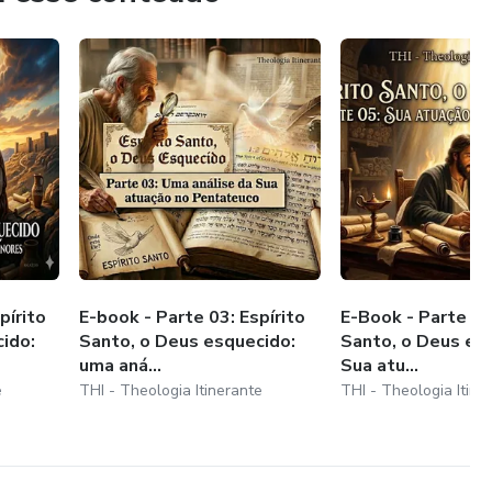
 Inteligente e intencional.
pírito
E-book - Parte 03: Espírito
E-Book - Parte 05
ido:
Santo, o Deus esquecido:
Santo, o Deus es
uma aná...
Sua atu...
e
THI - Theologia Itinerante
THI - Theologia Itine