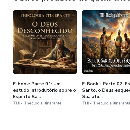
complexidade do universo e da vida aponta para uma Causa
E-book: Parte 01: Um
E-Book - Parte 07. Es
estudo introdutório sobre o
Santo, o Deus esquec
Espírito Sa...
Sua atu...
THI - Theologia Itinerante
THI - Theologia Itinerant