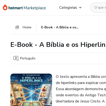
Ir
Ir
Ir
Categorias
para
para
para
o
o
o
conteúdo
pagamento
rodapé
Home
E-Book - A Bíblia e os Hiperlinks
principal
E-Book - A Bíblia e os Hiperli
Português
O texto apresenta a Bíblia com
de hiperlinks para explicar c
Essa abordagem demonstra que
onde eventos do Antigo Test
libertadora de Jesus Cristo. 