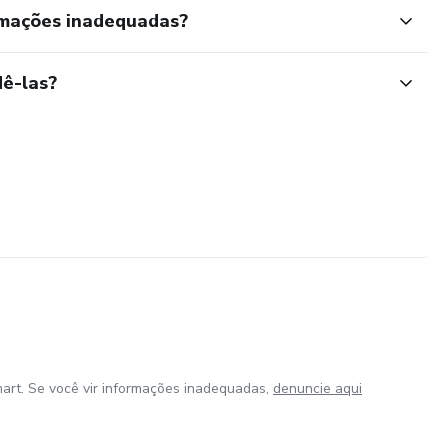
rmações inadequadas?
ê-las?
art. Se você vir informações inadequadas,
denuncie aqui