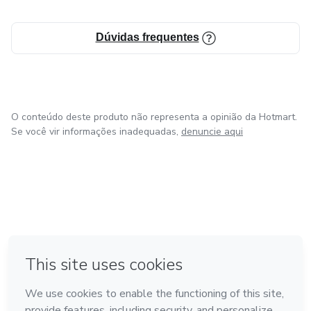
Dúvidas frequentes
O conteúdo deste produto não representa a opinião da Hotmart.
Se você vir informações inadequadas,
denuncie aqui
em Amsterdam
em Madrid
em Bogotá
Feito com
❤
em Belo Horizonte
na Cidade do México