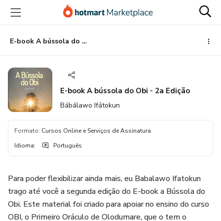
Ir
Ir
Ir
para
para
para
o
o
o
conteúdo
pagamento
rodapé
E-book A bússola do Obi - 2a Edição
principal
E-book A bússola do Obi - 2a Edição
Bábálawo Ifátokun
Formato
:
Cursos Online e Serviços de Assinatura
Idioma
:
Português
Para poder flexibilizar ainda mais, eu Babalawo Ifatokun
trago até você a segunda edição do E-book a Bússola do
Obi. Este material foi criado para apoiar no ensino do curso
OBI, o Primeiro Oráculo de Olodumare, que o tem o