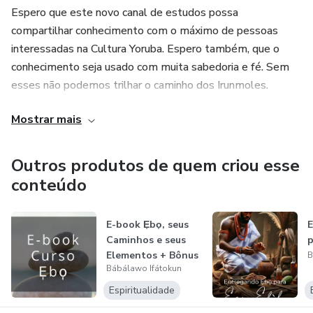
Espero que este novo canal de estudos possa
compartilhar conhecimento com o máximo de pessoas
interessadas na Cultura Yoruba. Espero também, que o
conhecimento seja usado com muita sabedoria e fé. Sem
esses não podemos trilhar o caminho dos Irunmoles.
Mostrar mais
Desejo a todos bons estudos!
Ire oo
Outros produtos de quem criou esse
conteúdo
Ase oo
Orunmila gbe wa oo
E-book E̩bo̩, seus
E
Caminhos e seus
p
Elementos + Bônus
B
Bábálawo Ifátokun
Espiritualidade