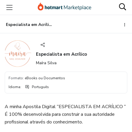
Ir
Ir
Ir
para
para
para
o
o
o
conteúdo
pagamento
rodapé
Especialista em Acrílico
principal
Especialista em Acrílico
Maíra Silva
Formato
:
eBooks ou Documentos
Idioma
:
Português
A minha Apostila Digital “ESPECIALISTA EM ACRÍLICO “
É 100% desenvolvida para construir a sua autoridade
profissional através do conhecimento.