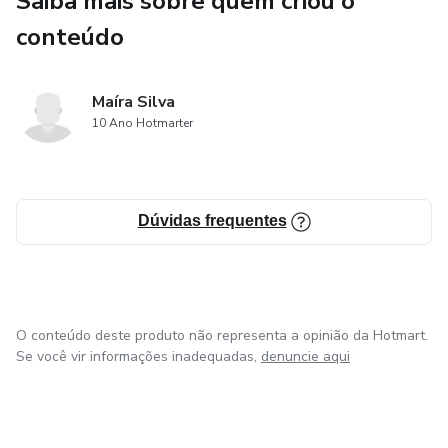
Saiba mais sobre quem criou o
📌A importância do uso dos EPI’s
conteúdo
📌 A Diferença entre bactérias, fungos e vírus
📌Anatomia, Histologia e Fisiologia das unhas
Maíra Silva
10 Ano Hotmarter
📌Diferentes Tipos de Leito ungueal
📌Correta aplicação do extensor Molde
Dúvidas frequentes
📌Partes que compõem uma Estrutura Perfeita
📌Lixamento de excelência
O conteúdo deste produto não representa a opinião da Hotmart.
📌Controle de Produto
Se você vir informações inadequadas,
denuncie aqui
📌Uso correto dos materiais