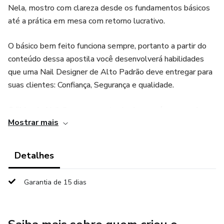
Nela, mostro com clareza desde os fundamentos básicos
até a prática em mesa com retorno lucrativo.
O básico bem feito funciona sempre, portanto a partir do
conteúdo dessa apostila você desenvolverá habilidades
que uma Nail Designer de Alto Padrão deve entregar para
suas clientes: Confiança, Segurança e qualidade.
O “Mundo Nails” com eu gosto de chamar, é um mar de
Mostrar mais
oportunidades onde você tem que se especializar para
mostrar o seu diferencial e se destacar.
Detalhes
Diversos temas são abordados, com uma linguagem
simples, rápida e eficaz:
Garantia de 15 dias
📌Preparação da Unha Natural