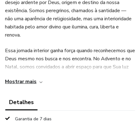
desejo ardente por Deus, origem e destino da nossa
existência. Somos peregrinos, chamados à santidade —
não uma aparência de religiosidade, mas uma interioridade
habitada pelo amor divino que ilumina, cura, liberta e
renova.
Essa jornada interior ganha força quando reconhecemos que
Deus mesmo nos busca e nos encontra. No Advento e no
Natal, somos convidados a abrir espaço para que Sua luz
entre, transforme a alma e reacenda a esperança. Cada
Mostrar mais
passo rumo à santidade nasce da oração, da conversão e da
coragem de deixar Deus reinar em nossa vida.
Detalhes
Ao lado dessa busca, o segundo e-book nos introduz na
vivência do despojamento, refletido no olhar compassivo
Garantia de 7 dias
de Jesus diante das multidões cansadas e abatidas. O
verdadeiro despojamento nasce de um coração pobre e
aberto ao outro — um coração que não se fecha na