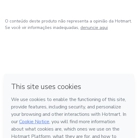
O conteúdo deste produto não representa a opinião da Hotmart.
Se você vir informações inadequadas,
denuncie aqui
em Bogotá
em Amsterdam
em Madrid
na Cidade do México
Feito com
❤
em Belo Horizonte
Conheça a Hotmart
Idioma