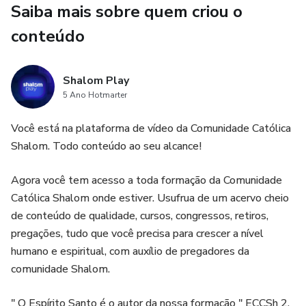
Saiba mais sobre quem criou o
indiferença, mas se aproxima, acolhe e doa. Ele não é
conteúdo
apenas renúncia material, mas uma escolha interior que
revela o que habita as raízes mais profundas da alma.
Shalom Play
Unidos, estes dois materiais apresentam um caminho
5 Ano Hotmarter
completo:
Você está na plataforma de vídeo da Comunidade Católica
– A descida do Amor que nos eleva, conduzindo à
Shalom. Todo conteúdo ao seu alcance!
interioridade, ao encontro com Deus e à vivência profunda
do Advento e do Natal.
Agora você tem acesso a toda formação da Comunidade
Católica Shalom onde estiver. Usufrua de um acervo cheio
– A prática do despojamento, formando um coração
de conteúdo de qualidade, cursos, congressos, retiros,
semelhante ao de Cristo, sensível, compassivo e capaz de
pregações, tudo que você precisa para crescer a nível
doar-se por amor.
humano e espiritual, com auxílio de pregadores da
comunidade Shalom.
Que esta leitura desperte em você o desejo de santidade,
firme o olhar em Deus e fortaleça seu coração na prática
" O Espírito Santo é o autor da nossa formação " ECCSh 2,