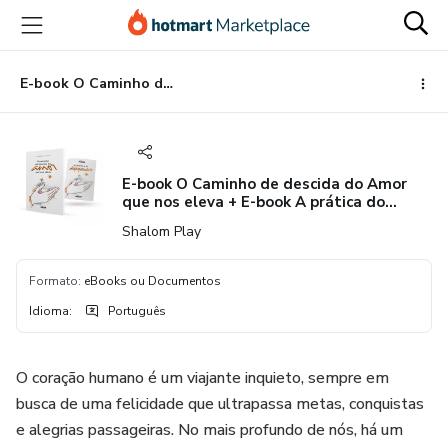
Ir
Ir
Ir
para
para
para
o
o
o
conteúdo
pagamento
rodapé
E-book O Caminho de descida do Amor que nos eleva + E-book A prática do Despojamento
principal
E-book O Caminho de descida do Amor
que nos eleva + E-book A prática do
Despojamento
Shalom Play
Formato
:
eBooks ou Documentos
Idioma
:
Português
O coração humano é um viajante inquieto, sempre em
busca de uma felicidade que ultrapassa metas, conquistas
e alegrias passageiras. No mais profundo de nós, há um