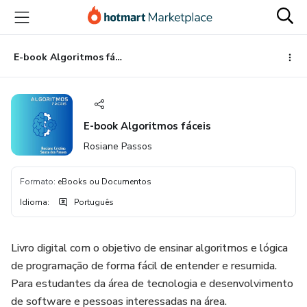
Ir
Ir
Ir
para
para
para
o
o
o
conteúdo
pagamento
rodapé
E-book Algoritmos fáceis
principal
E-book Algoritmos fáceis
Rosiane Passos
Formato
:
eBooks ou Documentos
Idioma
:
Português
Livro digital com o objetivo de ensinar algoritmos e lógica
de programação de forma fácil de entender e resumida.
Para estudantes da área de tecnologia e desenvolvimento
de software e pessoas interessadas na área.