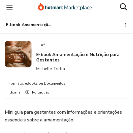
Ir
Ir
Ir
para
para
para
o
o
o
conteúdo
pagamento
rodapé
E-book Amamentação e Nutrição para Gestantes
principal
E-book Amamentação e Nutrição para
Gestantes
Michelle Trotta
Formato
:
eBooks ou Documentos
Idioma
:
Português
Mini guia para gestantes com informações e orientações
essenciais sobre a amamentação.