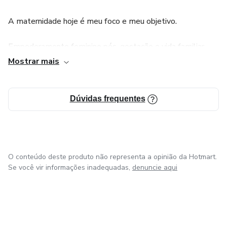
A maternidade hoje é meu foco e meu objetivo.
Empoderamento feminino pós-gestação e vida familiar
com hábitos saudáveis.
Mostrar mais
Carreira com atuação em Saúde Pública - Saúde da Mulher
e Puericultura.
Dúvidas frequentes
Em busca de um compartilhar de informações e
conhecimentos.
O conteúdo deste produto não representa a opinião da Hotmart.
Vamos juntas nesta caminhada!!
Se você vir informações inadequadas,
denuncie aqui