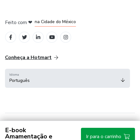
em Bogotá
em Amsterdam
em Madrid
na Cidade do México
Feito com
❤
em Belo Horizonte
Conheça a Hotmart
Idioma
Português
E-book
Central de ajuda
Termos
Privacidade
Cookies
Amamentação e
Ir para o carrinho