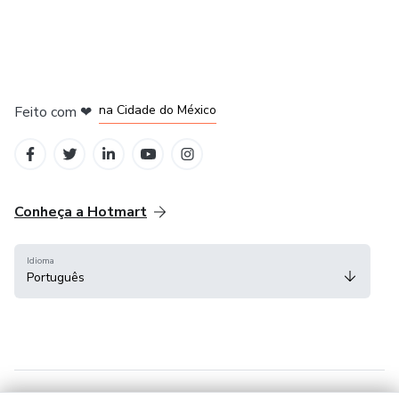
em Bogotá
em Amsterdam
em Madrid
na Cidade do México
Feito com
❤
em Belo Horizonte
Conheça a Hotmart
Idioma
Português