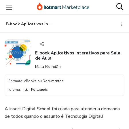
Ir
Ir
Ir
para
para
para
o
o
o
conteúdo
pagamento
rodapé
E-book Aplicativos Interativos para Sala de Aula
principal
E-book Aplicativos Interativos para Sala
de Aula
Malu Brandão
Formato
:
eBooks ou Documentos
Idioma
:
Português
A Insert Digital School foi criada para atender a demanda
de todos quando o assunto é Tecnologia Digital!