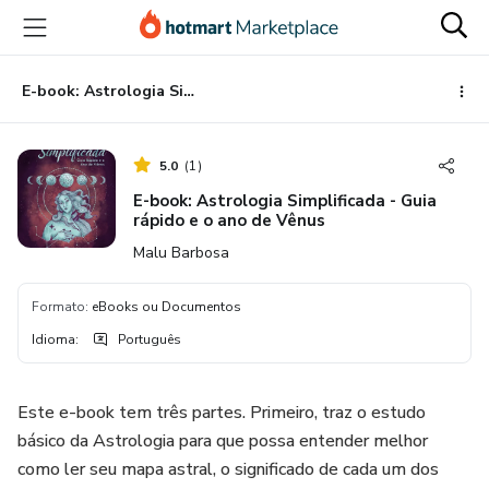
Ir
Ir
Ir
para
para
para
o
o
o
conteúdo
pagamento
rodapé
E-book: Astrologia Simplificada - Guia rápido e o ano de Vênus
principal
5.0
(
1
)
E-book: Astrologia Simplificada - Guia
rápido e o ano de Vênus
Malu Barbosa
Formato
:
eBooks ou Documentos
Idioma
:
Português
Este e-book tem três partes. Primeiro, traz o estudo
básico da Astrologia para que possa entender melhor
como ler seu mapa astral, o significado de cada um dos