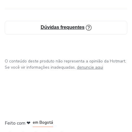
Dúvidas frequentes
O conteúdo deste produto não representa a opinião da Hotmart.
Se você vir informações inadequadas,
denuncie aqui
em Amsterdam
em Madrid
em Bogotá
Feito com
❤
em Belo Horizonte
na Cidade do México