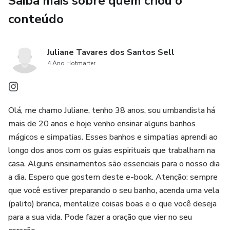
Saiba mais sobre quem criou o
🌿 Por que este e-book é para você?
conteúdo
Vivemos em um mundo repleto de energias, e muitas
vezes nos sentimos sobrecarregados, estressados ou
Juliane Tavares dos Santos Sell
desanimados. Este material foi criado para ajudar você a
4 Ano Hotmarter
restaurar o bem-estar, cultivar intenções positivas e criar
uma conexão mais profunda com sua espiritualidade.
🌟 Destaques do e-book:
Olá, me chamo Juliane, tenho 38 anos, sou umbandista há
mais de 20 anos e hoje venho ensinar alguns banhos
Conteúdo prático e fácil de aplicar.
mágicos e simpatias. Esses banhos e simpatias aprendi ao
longo dos anos com os guias espirituais que trabalham na
Rituais para diversos momentos e necessidades.
casa. Alguns ensinamentos são essenciais para o nosso dia
a dia. Espero que gostem deste e-book. Atenção: sempre
Explicações detalhadas sobre os benefícios de cada
que você estiver preparando o seu banho, acenda uma vela
prática.
(palito) branca, mentalize coisas boas e o que você deseja
para a sua vida. Pode fazer a oração que vier no seu
Seja para limpar energias acumuladas, fortalecer seu