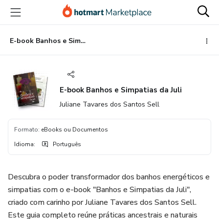
Ir
Ir
Ir
para
para
para
o
o
o
conteúdo
pagamento
rodapé
E-book Banhos e Simpatias da Juli
principal
E-book Banhos e Simpatias da Juli
Juliane Tavares dos Santos Sell
Formato
:
eBooks ou Documentos
Idioma
:
Português
Descubra o poder transformador dos banhos energéticos e
simpatias com o e-book "Banhos e Simpatias da Juli",
criado com carinho por Juliane Tavares dos Santos Sell.
Este guia completo reúne práticas ancestrais e naturais