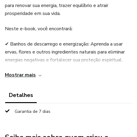
para renovar sua energia, trazer equilíbrio e atrair
prosperidade em sua vida.
Neste e-book, você encontrará:
✔ Banhos de descarrego e energização: Aprenda a usar
ervas, flores e outros ingredientes naturais para eliminar
energias negativas e fortalecer sua proteção espiritual.
Mostrar mais
✔ Banhos de prosperidade e atração: Rituais para
desbloquear caminhos financeiros, atrair amor, melhorar a
saúde e trazer sorte.
Detalhes
✔ Simpatias populares: Técnicas simples e eficazes para
Garantia de 7 dias
alcançar seus objetivos, seja prosperidade, harmonia no
amor ou sucesso em projetos pessoais.