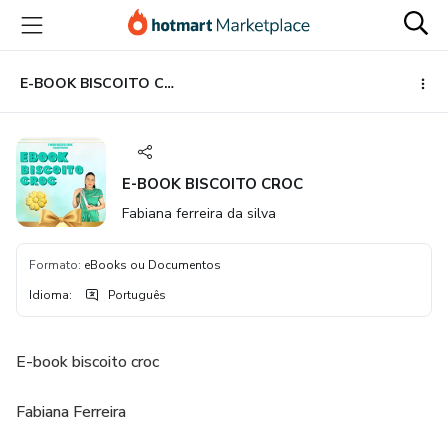
Ir
Ir
Ir
para
para
para
o
o
o
conteúdo
pagamento
rodapé
E-BOOK BISCOITO CROC
principal
E-BOOK BISCOITO CROC
Fabiana ferreira da silva
Formato
:
eBooks ou Documentos
Idioma
:
Português
E-book biscoito croc
Fabiana Ferreira