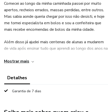
Comecei ao longo da minha caminhada passei por muito
apertos, recheios errados, massas perdidas, entre outros.
Mas sabia aonde queria chegar por isso não desisti, e hoje
me tornei especialista em bolos e sou a confeiteira que
mais recebe encomendas de bolos da minha cidade.
Além disso já ajudei mais centenas de alunas a mudarem
de vida após ensinar tudo que aprendi ao longo dos anos na
confeitaria.
Mostrar mais
Minhas redes sociais possuiu mais de 800 mil inscritos,
onde ajudo milhares de pessoas diariamente com receitas
Detalhes
completas, com todo o passo a passo e dicas especiais
sobre empreendedorismo para quem pretende viver de
Garantia de 7 dias
confeitaria, ou ainda fazer uma nova uma fonte de renda,
mesmo sendo iniciante e nunca tenha feito um bolo na vida.