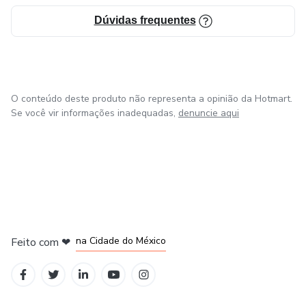
Dúvidas frequentes
O conteúdo deste produto não representa a opinião da Hotmart.
Se você vir informações inadequadas,
denuncie aqui
em Bogotá
em Amsterdam
em Madrid
na Cidade do México
Feito com
❤
em Belo Horizonte