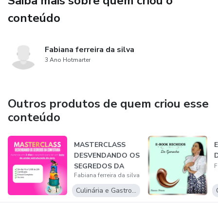
Saiba mais sobre quem criou o
conteúdo
Fabiana ferreira da silva
3 Ano Hotmarter
Outros produtos de quem criou esse
conteúdo
MASTERCLASS
DESVENDANDO OS
SEGREDOS DA
F
Fabiana ferreira da silva
CONFEITARIA
Culinária e Gastronomia