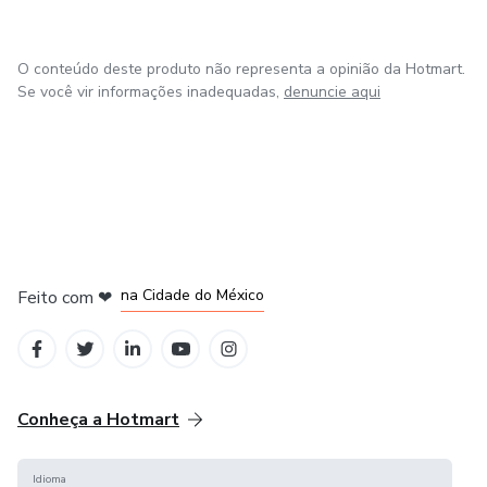
O conteúdo deste produto não representa a opinião da Hotmart.
Se você vir informações inadequadas,
denuncie aqui
em Bogotá
em Amsterdam
em Madrid
na Cidade do México
Feito com
❤
em Belo Horizonte
Conheça a Hotmart
Idioma