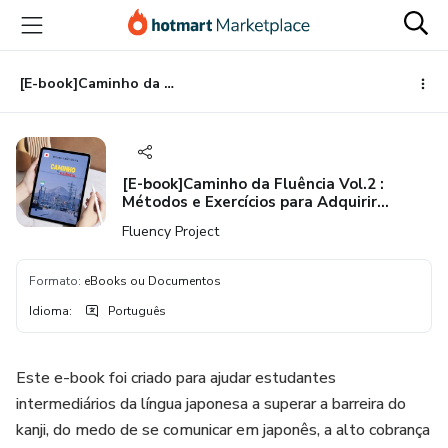
Ir
Ir
Ir
para
para
para
o
o
o
conteúdo
pagamento
rodapé
[E-book]Caminho da Fluência Vol.2 : Métodos e Exercícios para Adquirir Confiança e Independência no Idioma Japonês
principal
[E-book]Caminho da Fluência Vol.2 :
Métodos e Exercícios para Adquirir
Confiança e Independência no Idioma
Fluency Project
Japonês
Formato
:
eBooks ou Documentos
Idioma
:
Português
Este e-book foi criado para ajudar estudantes
intermediários da língua japonesa a superar a barreira do
kanji, do medo de se comunicar em japonês, a alto cobrança