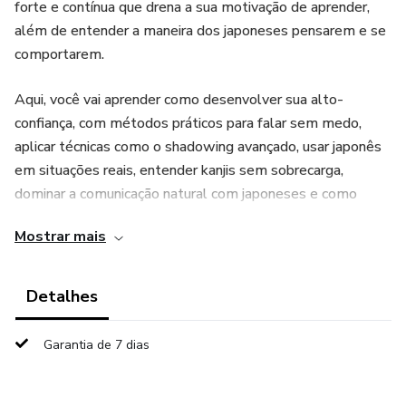
forte e contínua que drena a sua motivação de aprender,
além de entender a maneira dos japoneses pensarem e se
comportarem.
Aqui, você vai aprender como desenvolver sua alto-
confiança, com métodos práticos para falar sem medo,
aplicar técnicas como o shadowing avançado, usar japonês
em situações reais, entender kanjis sem sobrecarga,
dominar a comunicação natural com japoneses e como
aprender japonês de uma forma mais leve e divertida, e
Mostrar mais
com ferramentas especiais para ajudar a tornar seu estudo
mais dinâmico e que aceleram seu aprendizado.
Detalhes
Além disso você terá acesso a estratégias de estudo
eficientes, um plano claro para evoluir com consistência —
Garantia de 7 dias
mesmo que hoje você se sinta travado ou inseguro.
Comece a usar o japonês com confiança, naturalidade e
autonomia.