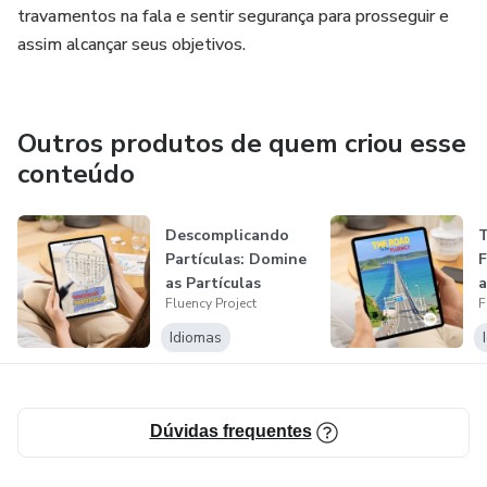
travamentos na fala e sentir segurança para prosseguir e
assim alcançar seus objetivos.
Outros produtos de quem criou esse
conteúdo
Descomplicando
T
Partículas: Domine
F
as Partículas
a
Fluency Project
F
Esenciais co...
B
Idiomas
Dúvidas frequentes