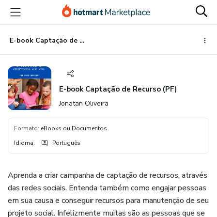
Ir
Ir
Ir
para
para
para
o
o
o
conteúdo
pagamento
rodapé
E-book Captação de Recurso (PF)
principal
E-book Captação de Recurso (PF)
Jonatan Oliveira
Formato
:
eBooks ou Documentos
Idioma
:
Português
Aprenda a criar campanha de captação de recursos, através
das redes sociais. Entenda também como engajar pessoas
em sua causa e conseguir recursos para manutenção de seu
projeto social. Infelizmente muitas são as pessoas que se