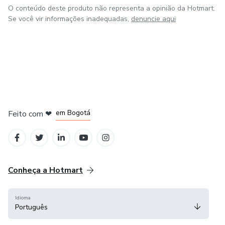
O conteúdo deste produto não representa a opinião da Hotmart.
Se você vir informações inadequadas,
denuncie aqui
em Amsterdam
em Madrid
em Bogotá
Feito com
❤
em Belo Horizonte
na Cidade do México
Conheça a Hotmart
Idioma
Português