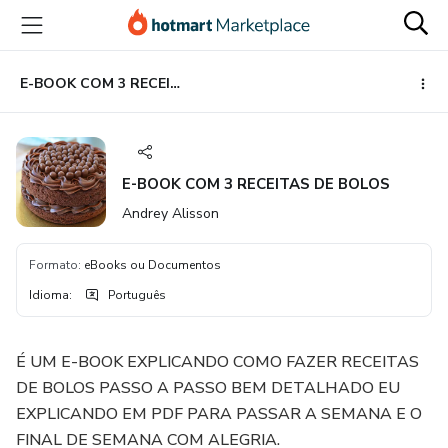
Ir
Ir
Ir
para
para
para
o
o
o
conteúdo
pagamento
rodapé
E-BOOK COM 3 RECEITAS DE BOLOS
principal
E-BOOK COM 3 RECEITAS DE BOLOS
Andrey Alisson
Formato
:
eBooks ou Documentos
Idioma
:
Português
É UM E-BOOK EXPLICANDO COMO FAZER RECEITAS
DE BOLOS PASSO A PASSO BEM DETALHADO EU
EXPLICANDO EM PDF PARA PASSAR A SEMANA E O
FINAL DE SEMANA COM ALEGRIA.