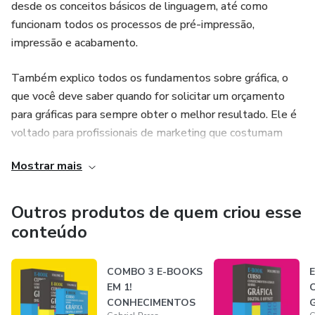
desde os conceitos básicos de linguagem, até como
- Display Expositor (de balcão)
funcionam todos os processos de pré-impressão,
impressão e acabamento.
- Display Não Perturbe
Também explico todos os fundamentos sobre gráfica, o
- Embalagem
que você deve saber quando for solicitar um orçamento
para gráficas para sempre obter o melhor resultado. Ele é
- Envelopes
voltado para profissionais de marketing que costumam
solicitar materiais gráficos para a sua empresa, estudantes
- Flyer | Folheto | Lâmina
Mostrar mais
de Design Gráfico que querem aprender um pouco mais
sobre todo o processo e também profissionais do ramo
- Marcador de Página
gráfico, como agências de publicidade, gráficas rápidas
Outros produtos de quem criou esse
- Jogo Americano | Papel Bandeja
(digitais) ou revendedores
conteúdo
- Papel Timbrado
COMBO 3 E-BOOKS
EM 1!
- Pastas
CONHECIMENTOS