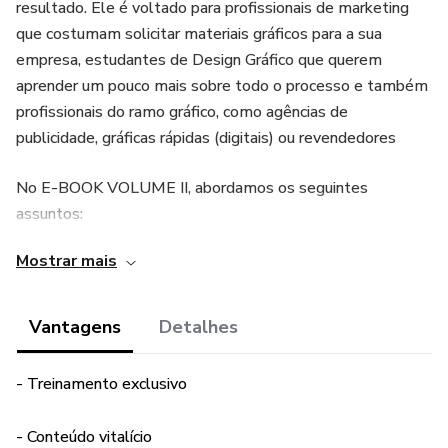
resultado. Ele é voltado para profissionais de marketing
que costumam solicitar materiais gráficos para a sua
empresa, estudantes de Design Gráfico que querem
aprender um pouco mais sobre todo o processo e também
profissionais do ramo gráfico, como agências de
publicidade, gráficas rápidas (digitais) ou revendedores
No E-BOOK VOLUME II, abordamos os seguintes
assuntos:
Mostrar mais
Módulo 3: Principais Produtos
- Adesivos
Vantagens
Detalhes
- Blocos
- Treinamento exclusivo
- Cadernos
- Conteúdo vitalício