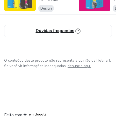
Gabriel Peres
G
GERAIS SOBRE
- Revistas | Cartilhas | Livretos | Brochuras
GRÁFICA: VO...
II
Design
- Rótulo de Brownie
- Rótulo de Cerveja
Dúvidas frequentes
- Sacolas
- Sacos para Delivery
O conteúdo deste produto não representa a opinião da Hotmart.
Se você vir informações inadequadas,
denuncie aqui
- Solapa
- Tag
- Ventarolas
em Amsterdam
em Madrid
- Wobbler
em Bogotá
Feito com
❤