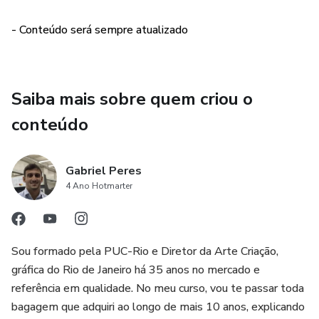
- Calendário de Mesa
- Conteúdo será sempre atualizado
- Cardápios
- Cartão de Visita
Saiba mais sobre quem criou o
- Cartão Postal
conteúdo
- Cartaz | Pôster
Gabriel Peres
4 Ano Hotmarter
- Catálogos
- Convite
Sou formado pela PUC-Rio e Diretor da Arte Criação,
- Credencial
gráfica do Rio de Janeiro há 35 anos no mercado e
referência em qualidade. No meu curso, vou te passar toda
- Display de Mesa
bagagem que adquiri ao longo de mais 10 anos, explicando