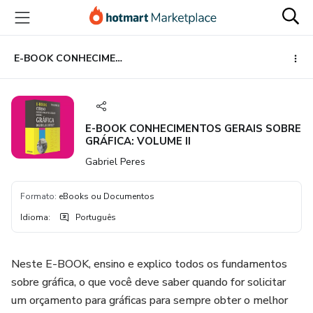
Ir
Ir
Ir
para
para
para
o
o
o
conteúdo
pagamento
rodapé
E-BOOK CONHECIMENTOS GERAIS SOBRE GRÁFICA: VOLUME II
principal
E-BOOK CONHECIMENTOS GERAIS SOBRE
GRÁFICA: VOLUME II
Gabriel Peres
Formato
:
eBooks ou Documentos
Idioma
:
Português
Neste E-BOOK, ensino e explico todos os fundamentos
sobre gráfica, o que você deve saber quando for solicitar
um orçamento para gráficas para sempre obter o melhor