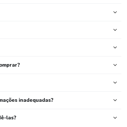
comprar?
rmações inadequadas?
ê-las?