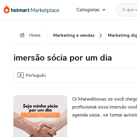
Ir
Ir
Ir
Categorias
para
para
para
o
o
o
conteúdo
pagamento
rodapé
Home
Marketing e vendas
Marketing dig
principal
imersão sócia por um dia
Português
Oi Maravilhosas se você chego
profissional essa imersão voc
agenda vazia , se tornar autor