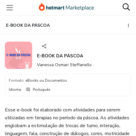
Ir
Ir
Ir
para
para
para
o
o
o
conteúdo
pagamento
rodapé
E-BOOK DA PÁSCOA
principal
E-BOOK DA PÁSCOA
Vanessa Osmari Steffanello
Formato
:
eBooks ou Documentos
Idioma
:
Português
Esse e-book foi elaborado com atividades para serem
utilizadas em terapias no período da páscoa. As atividades
englobam a estimulação de trocas de turno, interação,
linguagem, fala, construção de diálogos, cores, motricidade