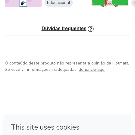
Educacional
Dúvidas frequentes
O conteúdo deste produto não representa a opinião da Hotmart.
Se você vir informações inadequadas,
denuncie aqui
em Amsterdam
em Madrid
em Bogotá
Feito com
❤
em Belo Horizonte
na Cidade do México