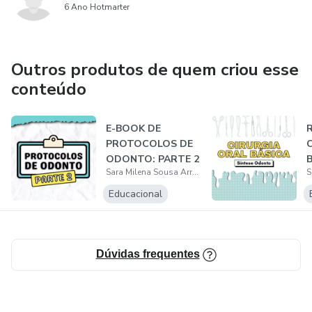
6 Ano Hotmarter
Técnicas anestésicas
Trata-se de um conteúdo em PDF que você pode imprimir
Outros produtos de quem criou esse
ou encadernar
conteúdo
Você também pode comprar outros conteúdos, basta
entrar em contato no instagram @sinteseodonto ou
E-BOOK DE
PROTOCOLOS DE
whatsapp (99)985172644
ODONTO: PARTE 2
Sara Milena Sousa Arruda
Outros conteúdos disponíveis para compra:
Educacional
PERIODONTIA
ANESTESIOLOGIA
Dúvidas frequentes
CARIOLOGIA