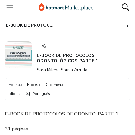
Ir
Ir
Ir
para
para
para
o
o
o
conteúdo
pagamento
rodapé
E-BOOK DE PROTOCOLOS ODONTOLÓGICOS-PARTE 1
principal
E-BOOK DE PROTOCOLOS
ODONTOLÓGICOS-PARTE 1
Sara Milena Sousa Arruda
Formato
:
eBooks ou Documentos
Idioma
:
Português
E-BOOK DE PROTOCOLOS DE ODONTO: PARTE 1
31 páginas