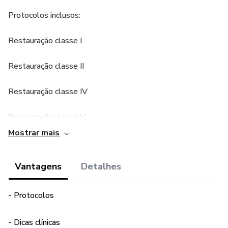
Protocolos inclusos:
Restauração classe I
Restauração classe II
Restauração classe IV
Restauração classe V
Mostrar mais
Restaurações estéticas indiretas
Vantagens
Detalhes
Tratamento restaurador atraumático
Clareamento dental caseiro
- Protocolos
Clareamento dental consultório
- Dicas clínicas