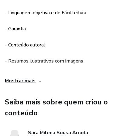
Capeamento pulpar indireto
- Linguagem objetiva e de Fácil leitura
Capeamento pulpar direto
- Garantia
Pulpotomia
- Conteúdo autoral
Biopulpectomia
- Resumos ilustrativos com imagens
Necropulpectomia
- Ótimo aliado nos estudos
Mostrar mais
Prótese parcial fixa
Saiba mais sobre quem criou o
Pinos metálicos fundidos
conteúdo
Pinos de fibra de vidro
Exodontia simples
Sara Milena Sousa Arruda