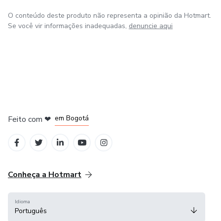
ESTOMATOLOGIA
O conteúdo deste produto não representa a opinião da Hotmart.
Se você vir informações inadequadas,
denuncie aqui
ENDODONTIA
ANATOMIA BUCOMAXILOFACIAL
DENTISTICA
PRÓTESE PARCIAL FIXA
em Amsterdam
em Madrid
em Bogotá
Feito com
❤
MATERIAIS DENTARIOS
em Belo Horizonte
na Cidade do México
E-BOOK DE COLORIR: PARTE 1
Conheça a Hotmart
E-BOOK DE COLORIR: PARTE 2
Idioma
E-BOOK DE PERIODONTIA
Português