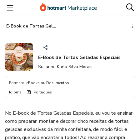
Ir
Ir
Ir
para
para
para
o
o
o
conteúdo
pagamento
rodapé
E-Book de Tortas Geladas Especiais
principal
E-Book de Tortas Geladas Especiais
Susanne Karla Silva Morais
Formato
:
eBooks ou Documentos
Idioma
:
Português
No E-book de Tortas Geladas Especiais, eu vou te ensinar
como preparar, montar e decorar cinco receitas de tortas
geladas exclusivas da minha confeitaria, de modo fácil e
prático, que vão encantar a todos! Ao realizar a compra