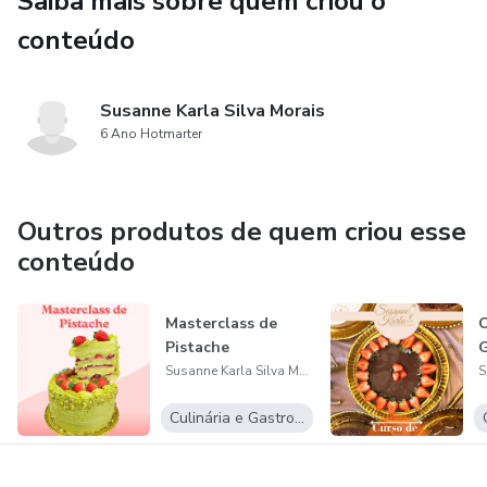
Saiba mais sobre quem criou o
montar tortas perfeitas e com uma apresentação
impecável!
conteúdo
Susanne Karla Silva Morais
6 Ano Hotmarter
Outros produtos de quem criou esse
conteúdo
Masterclass de
C
Pistache
G
Susanne Karla Silva Morais
Culinária e Gastronomia