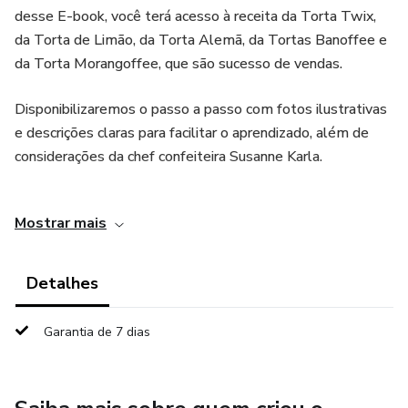
desse E-book, você terá acesso à receita da Torta Twix,
da Torta de Limão, da Torta Alemã, da Tortas Banoffee e
da Torta Morangoffee, que são sucesso de vendas.
Disponibilizaremos o passo a passo com fotos ilustrativas
e descrições claras para facilitar o aprendizado, além de
considerações da chef confeiteira Susanne Karla.
Nossas Tortas Geladas Especiais são um verdadeiro
Mostrar mais
sucesso, com inúmeras possibilidades, como para consumo
próprio ou para garantir uma renda ao gerar seu próprio
negócio!
Detalhes
Vou te ensinar todas as receitas do absoluto zero, você
Garantia de 7 dias
não precisa ter nenhuma experiência prévia na confeitaria
para arrasar com essas tortas! Nesse E-Book de Tortas
Geladas Especiais vai aprender técnicas e receitas para