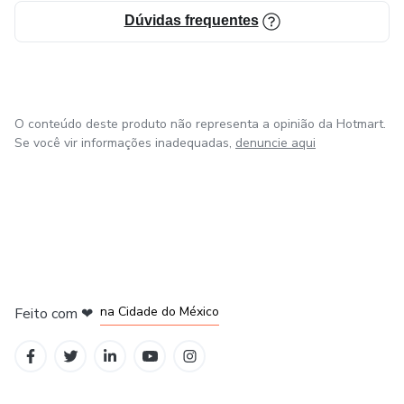
Dúvidas frequentes
O conteúdo deste produto não representa a opinião da Hotmart.
Se você vir informações inadequadas,
denuncie aqui
em Bogotá
em Amsterdam
em Madrid
na Cidade do México
Feito com
❤
em Belo Horizonte