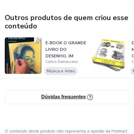
Outros produtos de quem criou esse
conteúdo
E-BOOK O GRANDE
D
LIVRO DO
M
DESENHO. JM
Carlos Damasceno
C
PARRAMON EM
R
PORTUGUÊS
Música e Artes
Dúvidas frequentes
O conteúdo deste produto não representa a opinião da Hotmart.