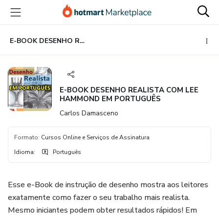
Ir
Ir
Ir
para
para
para
o
o
o
conteúdo
pagamento
rodapé
E-BOOK DESENHO REALISTA COM LEE HAMMOND EM PORTUGUÊS
principal
E-BOOK DESENHO REALISTA COM LEE
HAMMOND EM PORTUGUÊS
Carlos Damasceno
Formato
:
Cursos Online e Serviços de Assinatura
Idioma
:
Português
Esse e-Book de instrução de desenho mostra aos leitores
exatamente como fazer o seu trabalho mais realista.
Mesmo iniciantes podem obter resultados rápidos! Em