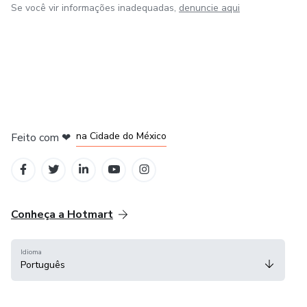
Se você vir informações inadequadas,
denuncie aqui
em Bogotá
em Amsterdam
em Madrid
na Cidade do México
Feito com
❤
em Belo Horizonte
Conheça a Hotmart
Idioma
Português