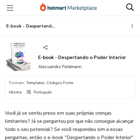
Ir
Ir
Ir
para
para
para
o
o
o
conteúdo
pagamento
rodapé
E-book - Despertando o Poder Interior
principal
E-book - Despertando o Poder Interior
Alecsandro Feldmann
Formato
:
Templates, Códigos Fonte
Idioma
:
Português
Você já se sentiu preso em suas próprias crenças
limitantes? Já se perguntou por que não consegue alcançar
todo o seu potencial? Se você respondeu sim a essas
perguntas, então o e-book "Despertando o Poder Interior"