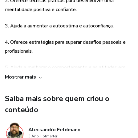
2. Oferece técnicas práticas para desenvolver uma
o Poder Interior" e comece a reinicializar sua mente hoje
mentalidade positiva e confiante.
mesmo! Compre agora e comece a aproveitar os benefícios
de uma mentalidade positiva e confiante!
3. Ajuda a aumentar a autoestima e autoconfiança.
4. Oferece estratégias para superar desafios pessoais e
profissionais.
5. Ajuda a melhorar o comportamento e as atitudes em
relação à vida.
Mostrar mais
6. Oferece afirmações positivas para ajudar a reprogramar o
Saiba mais sobre quem criou o
pensamento negativo em pensamentos positivos.
conteúdo
7. Ajuda a desenvolver
Alecsandro Feldmann
3 Ano Hotmarter