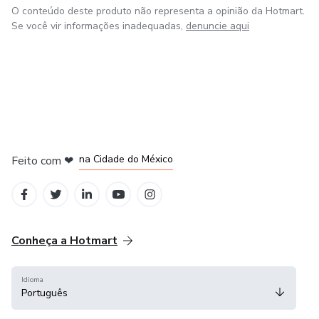
O conteúdo deste produto não representa a opinião da Hotmart.
Se você vir informações inadequadas,
denuncie aqui
em Bogotá
em Amsterdam
em Madrid
na Cidade do México
Feito com
❤
em Belo Horizonte
Conheça a Hotmart
Idioma
Português