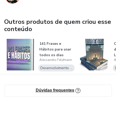
Outros produtos de quem criou esse
conteúdo
141 Frases e
O
Hábitos para usar
d
todos os dias
L
Alecsandro Feldmann
A
Desenvolvimento Pessoal
Dúvidas frequentes