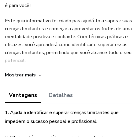
é para você!
Este guia informativo foi criado para ajudá-lo a superar suas
crenças limitantes e começar a aproveitar os frutos de uma
mentalidade positiva e confiante. Com técnicas práticas e
eficazes, você aprenderá como identificar e superar essas
crenças limitantes, permitindo que você alcance todo o seu
potencial.
Mostrar mais
Imagine como seria sua vida se você pudesse finalmente
superar suas crenças limitantes. Imagine-se confiante,
motivado e pronto para enfrentar qualquer desafio que a
Vantagens
Detalhes
vida lhe apresente. Com o e-book "Despertando o Poder
Interior", isso é possível!
1. Ajuda a identificar e superar crenças limitantes que
impedem o sucesso pessoal e profissional.
Não perca mais tempo preso em suas próprias crenças
limitantes. Adquira agora mesmo o e-book "Despertando