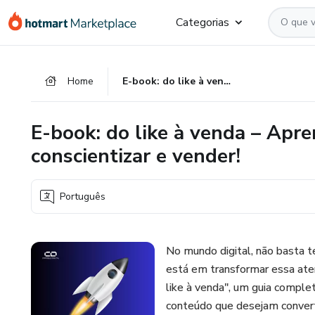
Ir
Ir
Ir
Categorias
para
para
para
o
o
o
conteúdo
pagamento
rodapé
Home
E-book: do like à venda – Aprenda a atrair o público certo, conscientizar e vender!
principal
E-book: do like à venda – Apren
conscientizar e vender!
Português
No mundo digital, não basta t
está em transformar essa ate
like à venda", um guia complet
conteúdo que desejam converte