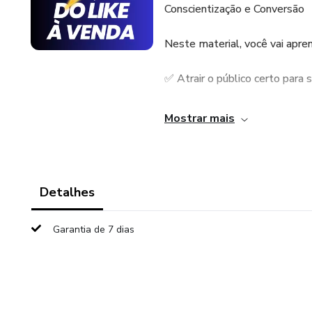
Conscientização e Conversão
Neste material, você vai apren
✅ Atrair o público certo para 
✅ Conscientizar sua audiência
Mostrar mais
✅ Converter seguidores em cli
Detalhes
Garantia de 7 dias