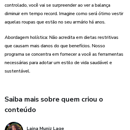
Plano alimentar personalizado: Com nosso cardápio
controlado, você vai se surpreender ao ver a balança
completo para você secar sem passar fome e mais, você
diminuir em tempo record. Imagine como será ótimo vestir
vai receber:
aquelas roupas que estão no seu armário há anos.
Lista de substituiçoes;
Abordagem holística: Não acredita em dietas restritivas
que causam mais danos do que benefícios. Nosso
Rotina de exercícios simples e eficaz para fazer em casa;
programa se concentra em fornecer a você as ferramentas
necessárias para adotar um estilo de vida saudável e
Dicas de motivação e incentivo para você não desistir;
sustentável.
Receitas deliciosas e saudáveis para continuar sua
reeducação;
Saiba mais sobre quem criou o
Mas ATENÇÃO, essa oferta é por tempo limitado!
Estamos disponibilizando este e-book com um desconto
conteúdo
especial para os primeiros 100 compradores. Não deixe
essa oportunidade escapar! Seja uma das pessoas
Laina Muniz Lage