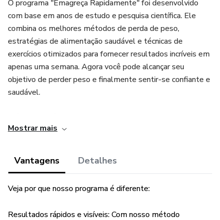
O programa "Emagreça Rapidamente" foi desenvolvido
com base em anos de estudo e pesquisa científica. Ele
combina os melhores métodos de perda de peso,
estratégias de alimentação saudável e técnicas de
exercícios otimizados para fornecer resultados incríveis em
apenas uma semana. Agora você pode alcançar seu
objetivo de perder peso e finalmente sentir-se confiante e
saudável.
Método Infalível para Queimar Gordura e Transformar seu
Mostrar mais
Corpo!
Seja bem-vindo(a) ao Ebook de Emagrecimento saudável!
Vantagens
Detalhes
"Chega de frustrações! Invista em si mesmo(a) e emagreça
Veja por que nosso programa é diferente:
de forma saudável e definitiva com nosso e-book
imperdível por apenas R$ 19,99."
Resultados rápidos e visíveis: Com nosso método