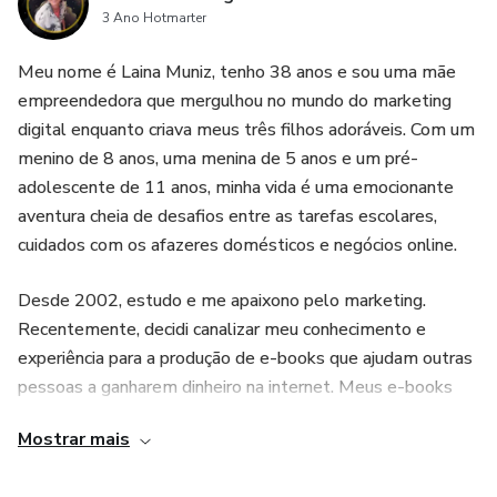
privilegiadas a alcançar resultados surpreendentes em
3 Ano Hotmarter
tempo recorde.
Meu nome é Laina Muniz, tenho 38 anos e sou uma mãe
empreendedora que mergulhou no mundo do marketing
digital enquanto criava meus três filhos adoráveis. Com um
menino de 8 anos, uma menina de 5 anos e um pré-
adolescente de 11 anos, minha vida é uma emocionante
aventura cheia de desafios entre as tarefas escolares,
cuidados com os afazeres domésticos e negócios online.
Desde 2002, estudo e me apaixono pelo marketing.
Recentemente, decidi canalizar meu conhecimento e
experiência para a produção de e-books que ajudam outras
pessoas a ganharem dinheiro na internet. Meus e-books
são verdadeiros tesouros virtuais, repletos de dicas
Mostrar mais
práticas e estratégias inteligentes para alcançar o sucesso
financeiro online.