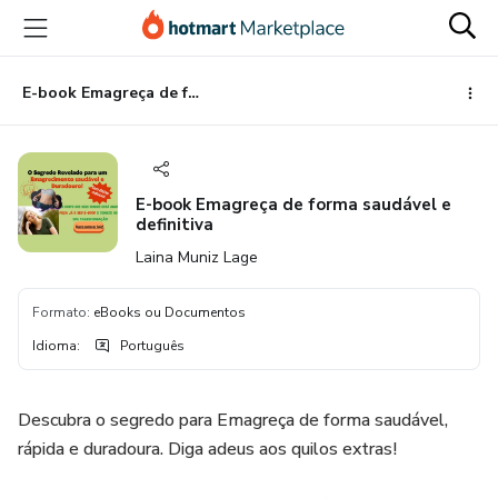
Ir
Ir
Ir
para
para
para
o
o
o
conteúdo
pagamento
rodapé
E-book Emagreça de forma saudável e definitiva
principal
E-book Emagreça de forma saudável e
definitiva
Laina Muniz Lage
Formato
:
eBooks ou Documentos
Idioma
:
Português
Descubra o segredo para Emagreça de forma saudável,
rápida e duradoura. Diga adeus aos quilos extras!