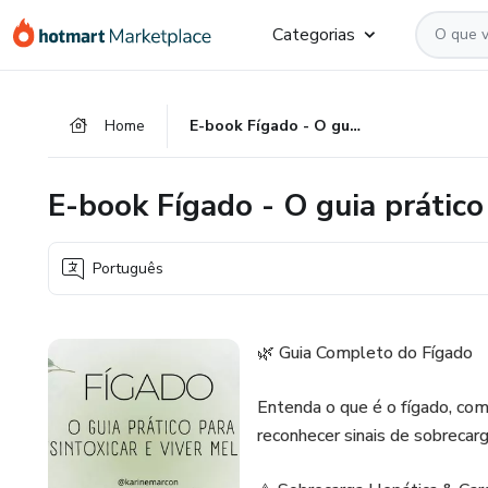
Ir
Ir
Ir
Categorias
para
para
para
o
o
o
conteúdo
pagamento
rodapé
Home
E-book Fígado - O guia prático para desintoxicar e viver melhor
principal
E-book Fígado - O guia prático
Português
🌿 Guia Completo do Fígado
Entenda o que é o fígado, com
reconhecer sinais de sobrecar