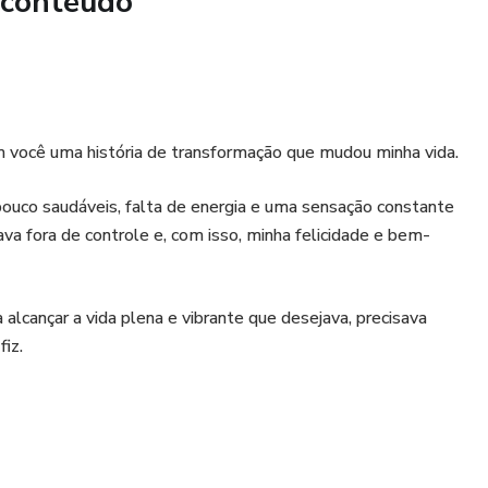
 conteúdo
tos para o Fígado
ão específica para potencializar a saúde hepática e acelerar
m você uma história de transformação que mudou minha vida.
ral do corpo
pouco saudáveis, falta de energia e uma sensação constante
va fora de controle e, com isso, minha felicidade e bem-
 hepática
o e disposição
 alcançar a vida plena e vibrante que desejava, precisava
fiz.
 hepáticas
e na experiência clínica de um especialista em saúde
utrição funcional, garantindo informações confiáveis, práticas e
, gestão do estresse e saúde mental. Experimentei diversos
dfulness e exercícios físicos. O que descobri foi revelador: