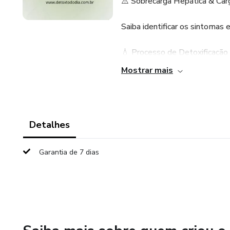
⚠️ Sobrecarga Hepática & Car
Saiba identificar os sintomas 
💧 Processo de Detoxificação
Mostrar mais
Descubra como o fígado realiza
eliminação de toxinas.
🧪 Exames & Nutrientes Essenc
Detalhes
Aprenda a interpretar exames 
Garantia de 7 dias
forma prática.
🥗 Receitas de Apoio Hepátic
Preparações e alimentos que 