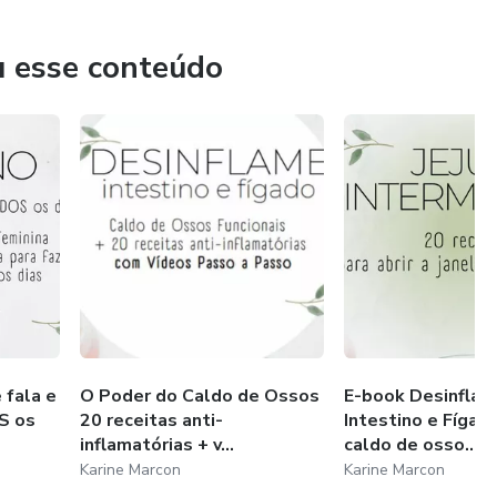
formações significativas.
o para fora e cuide do seu fígado de forma consciente e
u esse conteúdo
tritivos e naturais. Incorporar atividade física regular na
, desenvolvi técnicas de gerenciamento de estresse e hábitos
incrível foi perceber como essas mudanças impactaram
 mente e espírito.
 saúde está melhor do que nunca, sinto-me energizado e
ermite viver plenamente cada dia. Minha jornada me ensinou
oa, independentemente de onde você comece.
 fala e
O Poder do Caldo de Ossos
E-book Desinflam
S os
20 receitas anti-
Intestino e Fígad
inflamatórias + v...
caldo de osso...
ansformação. Seu futuro saudável e vibrante está a apenas
Karine Marcon
Karine Marcon