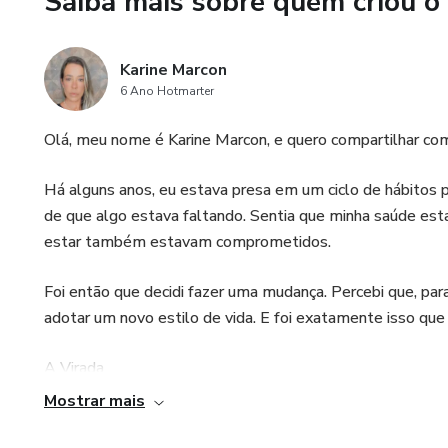
Saiba mais sobre quem criou o
💊 Anexo Exclusivo: Suplemen
Orientações sobre suplementaç
Karine Marcon
resultados.
6 Ano Hotmarter
✨ Benefícios principais:
Olá, meu nome é Karine Marcon, e quero compartilhar co
Auxilia na desintoxicação natu
Há alguns anos, eu estava presa em um ciclo de hábitos 
de que algo estava faltando. Sentia que minha saúde esta
Reduz sintomas de sobrecarga
estar também estavam comprometidos.
Melhora metabolismo, digestã
Foi então que decidi fazer uma mudança. Percebi que, para
adotar um novo estilo de vida. E foi exatamente isso que 
Apoia a prevenção de doenças
A Virada
Este kit é baseado em ciência 
Mostrar mais
integrativa, endocrinologia e n
Comecei a estudar profundamente sobre nutrição, fitness
de fácil aplicação.
métodos, desde ajustes na alimentação até práticas de min