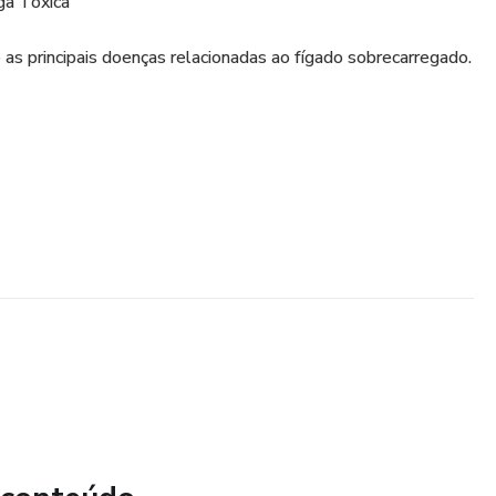
ga Tóxica
e as principais doenças relacionadas ao fígado sobrecarregado.
 a desintoxicação, incluindo bilirrubina, metabolização e
iais
e conheça os nutrientes que apoiam a função hepática de
o
ajudam na regeneração e manutenção do fígado.