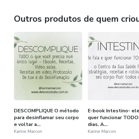
pequenas mudanças consistentes podem resultar em trans
Transforme sua saúde de dentr
Outros produtos de quem crio
eficaz!
Adotei uma alimentação equilibrada, focada em alimentos nu
minha rotina diária tornou-se uma prioridade. Além disso
de sono que revitalizaram minha energia e foco. O mais 
positivamente não apenas meu corpo, mas também minha
O Resultado
Hoje, estou em um lugar completamente diferente. Minha
motivado, e finalmente encontrei um equilíbrio que me p
que transformar a saúde é possível para qualquer pess
Ação!
DESCOMPLIQUE O método
E-book Intestino- ele
para desinflamar seu corpo
quer funcionar TODO
e voltar a...
dias. A...
Acesse o curso e o e-book hoje mesmo e comece a sua tr
Karine Marcon
Karine Marcon
um clique de distância.