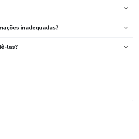
rmações inadequadas?
ê-las?