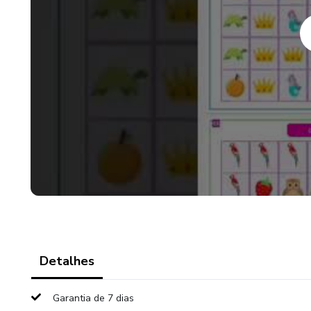
​🕵️ "O que eu sou?"
​♟️ Xadrez, Bingo, Ludo, Dobbl
Cada atividade acompanha orie
permitindo que você adapte ao
Detalhes
Garantia de 7 dias