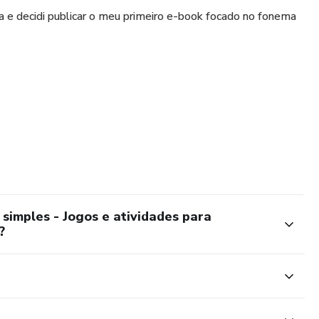
nica e decidi publicar o meu primeiro e-book focado no fonema
erecendo jogos e atividades com conteúdo de alta qualidade
fala.
ato comigo pelas minhas redes sociais.
xperiência e deixar sugestões de novos materiais que deseja
simples - Jogos e atividades para
?