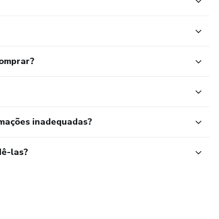
comprar?
rmações inadequadas?
ê-las?