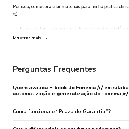
Por isso, comecei a criar materiais para minha prática clí
/r/.
Todos os materiais foram testados e validados na clínica.
Mostrar mais
Meu objetivo é facilitar o dia a dia do fonoaudiólogo, of
que aumentam o engajamento dos pacientes no treino de 
Qualquer dúvida sobre o uso dos materiais, entre em cont
Perguntas Frequentes
Fique à vontade para compartilhar comigo como foi sua e
ver por aqui. 🩷
Quem avaliou E-book do Fonema /r/ em sílaba 
automatização e generalização do fonema /r/
Como funciona o “Prazo de Garantia”?