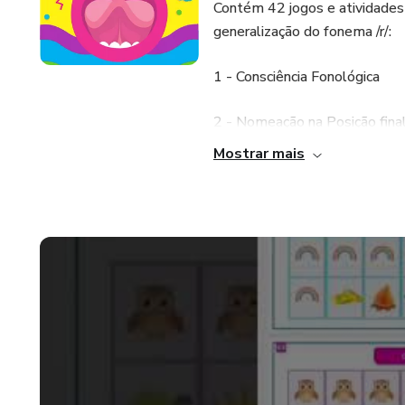
Contém 42 jogos e atividades
generalização do fonema /r/:
1 - Consciência Fonológica
2 - Nomeação na Posição fina
Mostrar mais
3 - Nomeação em Posição Me
4 - Produção de Frases e Tex
5 - Fala Espontânea
O material inclui jogos clássi
​🏴‍☠️ Trilha do Tesouro
​🚢 Batalha Naval