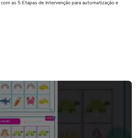
 com as 5 Etapas de Intervenção para automatização e
l
dial
tos Orais
cos adaptados para a terapia, testados e aprovados na clínica: