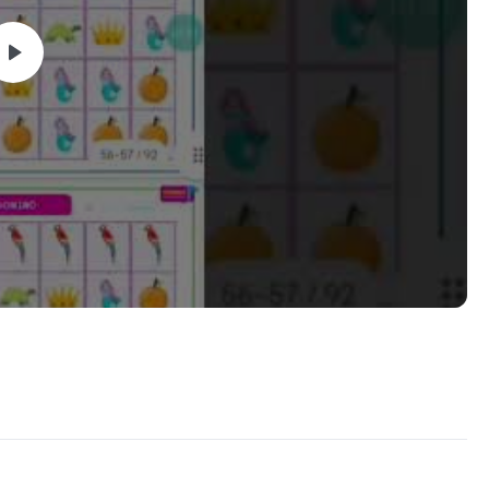
e e muito mais!
ntações de uso e a indicação de qual etapa ela pertence,
 seu objetivo terapêutico.