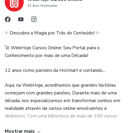
15 Ano Hotmarter
🚀 Dê o próximo passo rumo ao lucro consciente e
sustentável. Sua arte merece ser valorizada — e este guia
vai te mostrar exatamente como fazer isso.
✨ Descubra a Magia por Trás do Conteúdo! ✨
🚀 WebHoje Cursos Online: Seu Portal para o
Conhecimento por mais de uma Década!
12 anos como parceiro da Hotmart e contando...
Aqui, na WebHoje, acreditamos que grandes histórias
começam com grandes paixões. Durante mais de uma
década, nos especializamos em transformar sonhos em
realidade através de cursos online envolventes e
dinâmicos. Com uma biblioteca de mais de 100 cursos
brilhantes - todos com certificados inclusos - nós somos a
Mostrar mais
ponte dourada entre você e seu próximo nível!