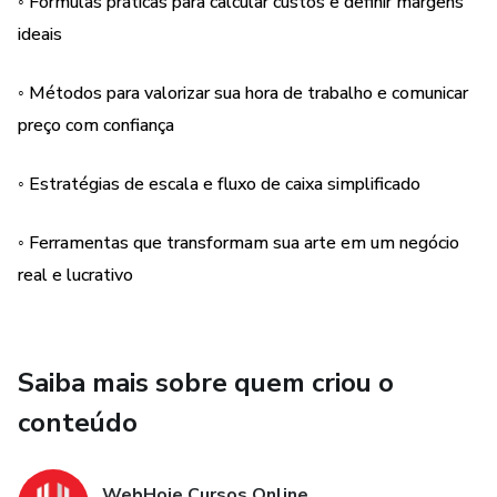
◦ Fórmulas práticas para calcular custos e definir margens
de combos inteligentes e estratégias de crescimento. O
ideais
objetivo é simples — transformar sua produção artesanal
em uma fonte de renda previsível, escalável e prazerosa.
◦ Métodos para valorizar sua hora de trabalho e comunicar
📘 Ideal para quem busca independência financeira,
preço com confiança
profissionalismo e reconhecimento no mercado de resina.
◦ Estratégias de escala e fluxo de caixa simplificado
💡 Um conteúdo que une técnica, mentalidade e estratégia
— tudo para que você nunca mais cobre “de cabeça” ou por
◦ Ferramentas que transformam sua arte em um negócio
comparação.
real e lucrativo
✅ 7 dias de garantia
⚡ Acesso imediato
Saiba mais sobre quem criou o
conteúdo
💬 Suporte exclusivo
🔒 Compra 100% segura e protegida
WebHoje Cursos Online