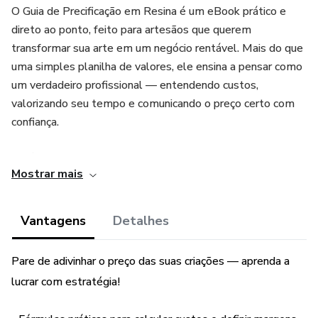
O Guia de Precificação em Resina é um eBook prático e
direto ao ponto, feito para artesãos que querem
transformar sua arte em um negócio rentável. Mais do que
uma simples planilha de valores, ele ensina a pensar como
um verdadeiro profissional — entendendo custos,
valorizando seu tempo e comunicando o preço certo com
confiança.
Você vai descobrir como calcular com precisão o custo real
Mostrar mais
de cada peça, definir margens estratégicas de lucro e
aplicar técnicas de precificação que valorizam o seu
trabalho. Além disso, o guia revela como usar o
Vantagens
Detalhes
posicionamento certo para atrair clientes que pagam mais
pelo que você faz, e não apenas pelo material utilizado.
Pare de adivinhar o preço das suas criações — aprenda a
lucrar com estratégia!
Com uma linguagem leve e exemplos reais, o material guia
você passo a passo: da organização financeira até a criação