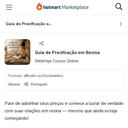
Ir
Ir
Ir
para
para
para
o
o
o
conteúdo
pagamento
rodapé
Guia de Precificação em Resina
principal
Guia de Precificação em Resina
WebHoje Cursos Online
Formato
:
eBooks ou Documentos
Idioma
:
Português
Pare de adivinhar seus preços e comece a lucrar de verdade
com suas criações em resina — mesmo que ainda esteja
começando!