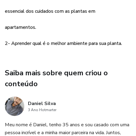
garantir que elas floresçam e cresçam
essencial dos cuidados com as plantas em
saudáveis.
apartamentos.
Neste artigo, discutiremos dicas para
2- Aprender qual é o melhor ambiente para sua planta.
cuidar de plantas em apartamentos,
incluindo a escolha das plantas certas, a
Saiba mais sobre quem criou o
conteúdo
rega adequada, a iluminação adequada,
os cuidados regulares e a resolução de
Daniel Silva
3 Ano Hotmarter
problemas comuns. Ao seguir estas dicas,
Meu nome é Daniel, tenho 35 anos e sou casado com uma
você pode criar um ambiente verde e
pessoa incrível e a minha maior parceira na vida. Juntos,