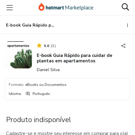
Ir
Ir
Ir
para
para
para
o
o
o
conteúdo
pagamento
rodapé
E-book Guia Rápido para cuidar de plantas em apartamentos
principal
5.0
(
1
)
E-book Guia Rápido para cuidar de
plantas em apartamentos
Daniel Silva
Formato
:
eBooks ou Documentos
Idioma
:
Português
Produto indisponível
Cadastre-se e mostre seu interesse em comprar para o(a)