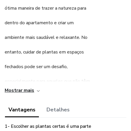
ótima maneira de trazer a natureza para
dentro do apartamento e criar um
ambiente mais saudável e relaxante. No
entanto, cuidar de plantas em espaços
fechados pode ser um desafio,
especialmente para aqueles que não têm
Mostrar mais
experiência em jardinagem. É importante
Vantagens
Detalhes
saber como escolher as plantas certas e
cuidar delas adequadamente para
1- Escolher as plantas certas é uma parte