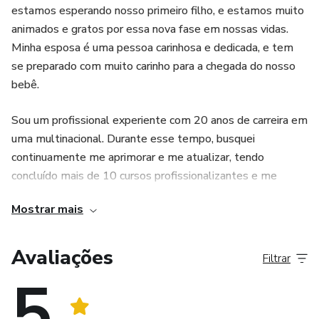
estamos esperando nosso primeiro filho, e estamos muito
saudável em seu apartamento, trazendo a
animados e gratos por essa nova fase em nossas vidas.
Minha esposa é uma pessoa carinhosa e dedicada, e tem
beleza e os benefícios da natureza para
se preparado com muito carinho para a chegada do nosso
bebê.
dentro do seu apartamento
Sou um profissional experiente com 20 anos de carreira em
uma multinacional. Durante esse tempo, busquei
continuamente me aprimorar e me atualizar, tendo
concluído mais de 10 cursos profissionalizantes e me
formado em gestão de qualidade. Embora não tenha
Mostrar mais
conseguido concluir meu curso de engenharia de produção
devido a limitações financeiras, nunca deixei de buscar
conhecimento e desenvolvimento pessoal.
Avaliações
Filtrar
5
Além do meu trabalho, sou um entusiasta da saúde e
bem-estar, o que me levou a criar um blog onde