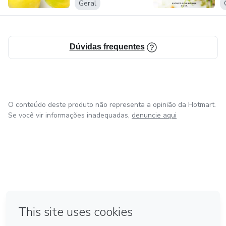
Geral
Dúvidas frequentes
O conteúdo deste produto não representa a opinião da Hotmart.
Se você vir informações inadequadas,
denuncie aqui
na Cidade do México
Feito com
❤
em Belo Horizonte
em Bogotá
em Amsterdam
em Madrid