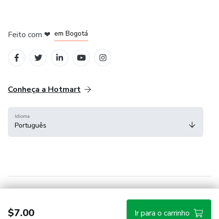
em Amsterdam
em Madrid
em Bogotá
Feito com
❤
em Belo Horizonte
na Cidade do México
Conheça a Hotmart
Idioma
Português
Central de ajuda
Termos
Privacidade
Cookies
$7.00
Ir para o carrinho