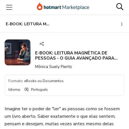
Ir
Ir
Ir
para
para
para
o
o
o
conteúdo
pagamento
rodapé
E-BOOK: LEITURA MAGNÉTICA DE PESSOAS - O GUIA AVANÇADO PARA DECIFRAR SINAIS INCONSCIENTES
principal
E-BOOK: LEITURA MAGNÉTICA DE
PESSOAS - O GUIA AVANÇADO PARA
DECIFRAR SINAIS INCONSCIENTES
Mônica Suely Pieritz
Formato
:
eBooks ou Documentos
Idioma
:
Português
Imagine ter o poder de "ler" as pessoas como se fossem
um livro aberto. Saber exatamente o que elas sentem,
pensam e desejam, muitas vezes antes mesmo delas