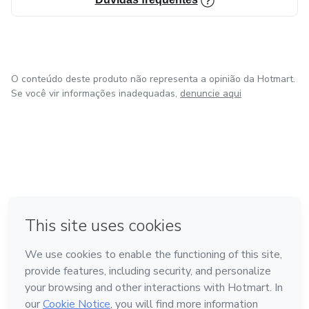
O conteúdo deste produto não representa a opinião da Hotmart.
Se você vir informações inadequadas,
denuncie aqui
em Amsterdam
em Madrid
em Bogotá
Feito com
❤
em Belo Horizonte
na Cidade do México
Conheça a Hotmart