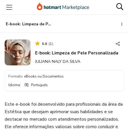
Ir
Ir
Ir
para
para
para
o
o
o
conteúdo
pagamento
rodapé
E-book: Limpeza de Pele Personalizada
principal
5.0
(
1
)
E-book: Limpeza de Pele Personalizada
JULIANA NALY DA SILVA
Formato
:
eBooks ou Documentos
Idioma
:
Português
Este e-book foi desenvolvido para profissionais da área da
Estética que desejam aprimorar suas habilidades e se
destacar no mercado com atendimentos personalizados.
Ele oferece informações valiosas sobre como conduzir e