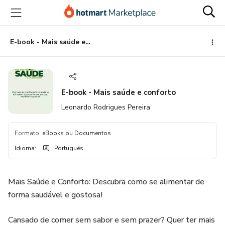
Ir
Ir
Ir
para
para
para
o
o
o
conteúdo
pagamento
rodapé
E-book - Mais saúde e conforto
principal
E-book - Mais saúde e conforto
Leonardo Rodrigues Pereira
Formato
:
eBooks ou Documentos
Idioma
:
Português
Mais Saúde e Conforto: Descubra como se alimentar de
forma saudável e gostosa!
Cansado de comer sem sabor e sem prazer? Quer ter mais