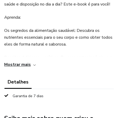
saúde e disposição no dia a dia? Este e-book é para você!
Aprenda:
Os segredos da alimentação saudável: Descubra os
nutrientes essenciais para o seu corpo e como obter todos
eles de forma natural e saborosa.
Receitas deliciosas e práticas: Prepare pratos incríveis com
ingredientes simples e baratos, sem abrir mão do sabor e
Mostrar mais
da saúde.
Detalhes
Dicas para uma vida mais saudável: Crie hábitos
alimentares saudáveis que te ajudarão a ter mais energia,
Garantia de 7 dias
disposição e bem-estar.
Com este e-book, você vai: