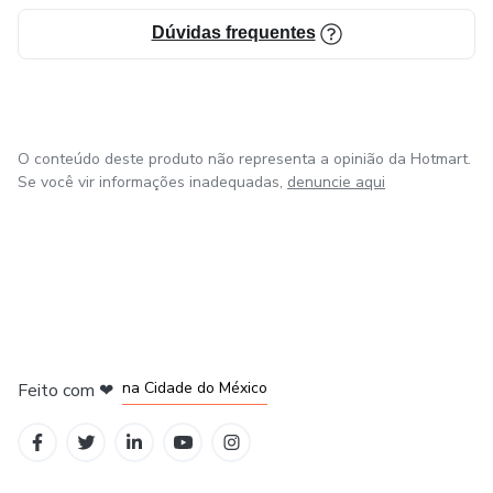
Dúvidas frequentes
O conteúdo deste produto não representa a opinião da Hotmart.
Se você vir informações inadequadas,
denuncie aqui
em Bogotá
em Amsterdam
em Madrid
na Cidade do México
Feito com
❤
em Belo Horizonte