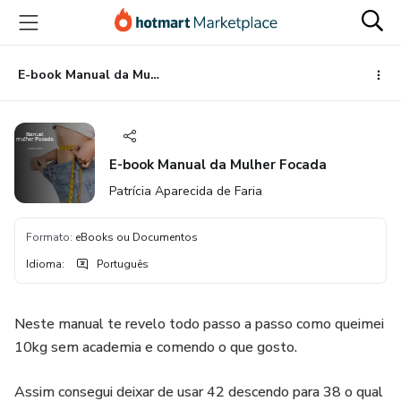
Ir
Ir
Ir
para
para
para
o
o
o
conteúdo
pagamento
rodapé
E-book Manual da Mulher Focada
principal
E-book Manual da Mulher Focada
Patrícia Aparecida de Faria
Formato
:
eBooks ou Documentos
Idioma
:
Português
Neste manual te revelo todo passo a passo como queimei
10kg sem academia e comendo o que gosto.
Assim consegui deixar de usar 42 descendo para 38 o qual