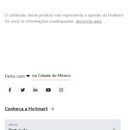
O conteúdo deste produto não representa a opinião da Hotmart.
Se você vir informações inadequadas,
denuncie aqui
em Bogotá
em Amsterdam
em Madrid
na Cidade do México
Feito com
❤
em Belo Horizonte
Conheça a Hotmart
Idioma