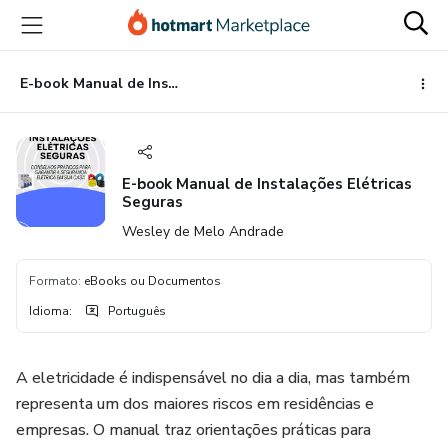
Ir
Ir
Ir
para
para
para
o
o
o
conteúdo
pagamento
rodapé
E-book Manual de Instalações Elétricas Seguras
principal
E-book Manual de Instalações Elétricas
Seguras
Wesley de Melo Andrade
Formato
:
eBooks ou Documentos
Idioma
:
Português
A eletricidade é indispensável no dia a dia, mas também
representa um dos maiores riscos em residências e
empresas. O manual traz orientações práticas para