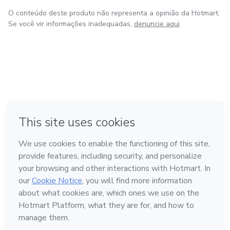
O conteúdo deste produto não representa a opinião da Hotmart.
Se você vir informações inadequadas,
denuncie aqui
em Bogotá
em Amsterdam
em Madrid
na Cidade do México
Feito com
❤
em Belo Horizonte
Conheça a Hotmart
Idioma
Português