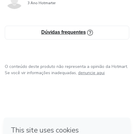
3 Ano Hotmarter
Dúvidas frequentes
O conteúdo deste produto não representa a opinião da Hotmart.
Se você vir informações inadequadas,
denuncie aqui
em Bogotá
em Amsterdam
em Madrid
na Cidade do México
Feito com
❤