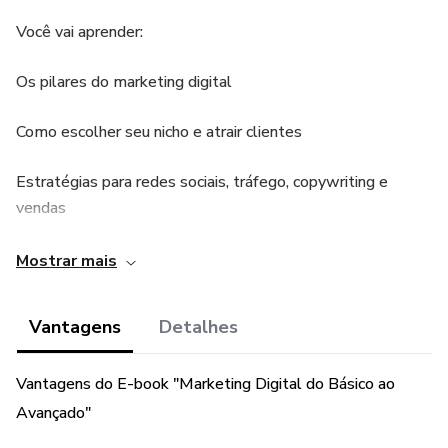
Você vai aprender:
Os pilares do marketing digital
Como escolher seu nicho e atrair clientes
Estratégias para redes sociais, tráfego, copywriting e
vendas
Como vender como afiliado, produtor ou com sua própria
Mostrar mais
agência
Vantagens
Detalhes
Ferramentas essenciais para iniciar no digital com pouco
investimento
Vantagens do E-book "Marketing Digital do Básico ao
Avançado"