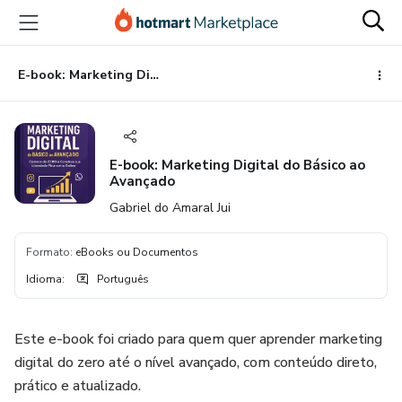
Ir
Ir
Ir
para
para
para
o
o
o
conteúdo
pagamento
rodapé
E-book: Marketing Digital do Básico ao Avançado
principal
E-book: Marketing Digital do Básico ao
Avançado
Gabriel do Amaral Jui
Formato
:
eBooks ou Documentos
Idioma
:
Português
Este e-book foi criado para quem quer aprender marketing
digital do zero até o nível avançado, com conteúdo direto,
prático e atualizado.