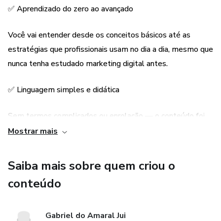
✅ Aprendizado do zero ao avançado
Você vai entender desde os conceitos básicos até as
estratégias que profissionais usam no dia a dia, mesmo que
nunca tenha estudado marketing digital antes.
✅ Linguagem simples e didática
Sem termos complicados ou enrolação — o conteúdo foi
escrito de forma clara, para qualquer pessoa aprender e
Mostrar mais
aplicar.
Saiba mais sobre quem criou o
✅ 100% digital e acessível
conteúdo
Você pode estudar onde e quando quiser, pelo celular,
computador ou t
Gabriel do Amaral Jui