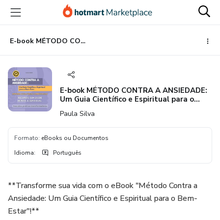
Ir
Ir
Ir
para
para
para
o
o
o
conteúdo
pagamento
rodapé
E-book MÉTODO CONTRA A ANSIEDADE: Um Guia Científico e Espiritual para o Bem-Estar
principal
E-book MÉTODO CONTRA A ANSIEDADE:
Um Guia Científico e Espiritual para o
Bem-Estar
Paula Silva
Formato
:
eBooks ou Documentos
Idioma
:
Português
**Transforme sua vida com o eBook "Método Contra a
Ansiedade: Um Guia Científico e Espiritual para o Bem-
Estar"!**