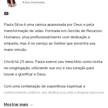
4 Ano Hotmarter
Paula Silva é uma carioca apaixonada por Deus e pela
transformação de vidas. Formada em Gestão de Recursos
Humanos, atua profissionalmente com dedicação e
empatia, mas é no serviço ao Senhor que encontra sua
maior missão.
Cristã há 25 anos, Paula exerce seu ministério como levita
na congregação, utilizando sua voz e seu coração para
louvar e glorificar a Deus.
Com uma combinação de experiência espiritual e
conhecimento prático, ela dedica sua vida a inspirar pessoas
a encontrarem paz, esperança e força através da oração.
Mostrar mais
Sua fé inabalável e seu amor pelo próximo a motivam a