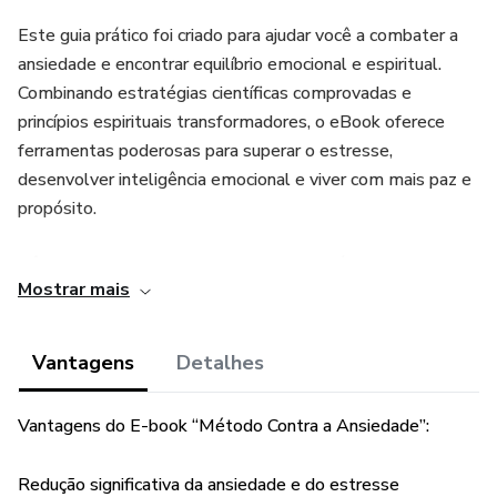
Este guia prático foi criado para ajudar você a combater a
ansiedade e encontrar equilíbrio emocional e espiritual.
Combinando estratégias científicas comprovadas e
princípios espirituais transformadores, o eBook oferece
ferramentas poderosas para superar o estresse,
desenvolver inteligência emocional e viver com mais paz e
propósito.
Dê o primeiro passo para cuidar da sua saúde mental e
Mostrar mais
espiritual! Adquira agora e inicie sua jornada de bem-estar
e liberdade emocional.
Vantagens
Detalhes
Vantagens do E-book “Método Contra a Ansiedade”:
Redução significativa da ansiedade e do estresse