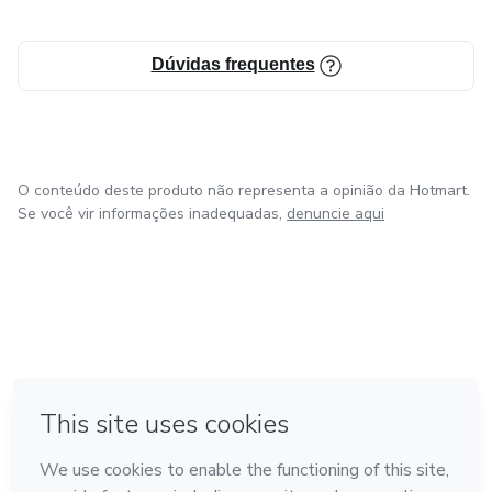
compartilhar o poder transformador da comunhão com
Deus.
Dúvidas frequentes
O conteúdo deste produto não representa a opinião da Hotmart.
Se você vir informações inadequadas,
denuncie aqui
em Bogotá
em Amsterdam
em Madrid
na Cidade do México
Feito com
❤
em Belo Horizonte