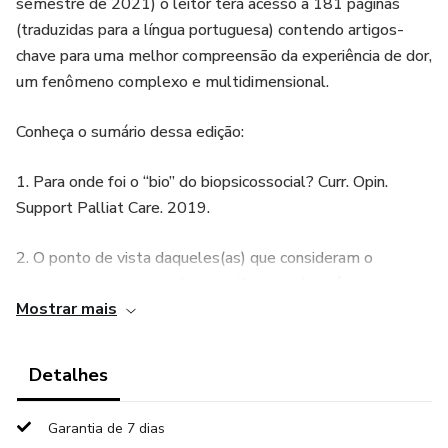
semestre de 2021) o leitor terá acesso a 181 páginas
(traduzidas para a língua portuguesa) contendo artigos-
chave para uma melhor compreensão da experiência de dor,
um fenômeno complexo e multidimensional.
Conheça o sumário dessa edição:
1. Para onde foi o “bio” do biopsicossocial? Curr. Opin.
Support Palliat Care. 2019.
2. O ponto de vista daqueles(as) que consideram o
sistema nervoso central e a periferia na dor crônica.
Mostrar mais
Neuroscience Letter. 2019.
3. A neurobiologia da dor aguda. The Veterinay Journal.
Detalhes
2018.
Garantia de 7 dias
4. Nocicepção, dor, humor negativo e mudanças no