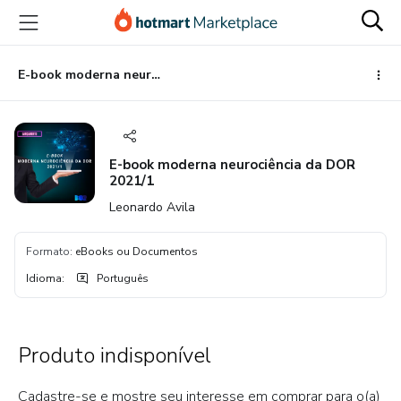
Ir
Ir
Ir
para
para
para
o
o
o
conteúdo
pagamento
rodapé
E-book moderna neurociência da DOR 2021/1
principal
E-book moderna neurociência da DOR
2021/1
Leonardo Avila
Formato
:
eBooks ou Documentos
Idioma
:
Português
Produto indisponível
Cadastre-se e mostre seu interesse em comprar para o(a)