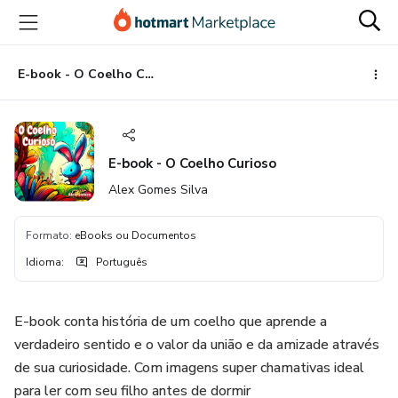
Ir
Ir
Ir
para
para
para
o
o
o
conteúdo
pagamento
rodapé
E-book - O Coelho Curioso
principal
E-book - O Coelho Curioso
Alex Gomes Silva
Formato
:
eBooks ou Documentos
Idioma
:
Português
E-book conta história de um coelho que aprende a
verdadeiro sentido e o valor da união e da amizade através
de sua curiosidade. Com imagens super chamativas ideal
para ler com seu filho antes de dormir