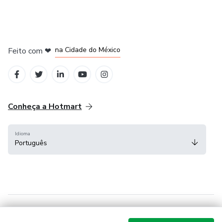
em Bogotá
em Amsterdam
em Madrid
na Cidade do México
Feito com
❤
em Belo Horizonte
Conheça a Hotmart
Idioma
Português