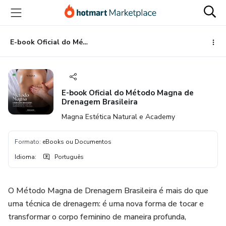
Ir
Ir
Ir
para
para
para
o
o
o
conteúdo
pagamento
rodapé
E-book Oficial do Método Magna de Drenagem Brasileira
principal
E-book Oficial do Método Magna de
Drenagem Brasileira
Magna Estética Natural e Academy
Formato
:
eBooks ou Documentos
Idioma
:
Português
O Método Magna de Drenagem Brasileira é mais do que
uma técnica de drenagem: é uma nova forma de tocar e
transformar o corpo feminino de maneira profunda,