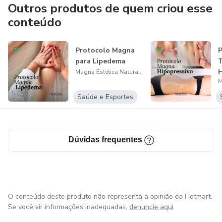
Outros produtos de quem criou esse
conteúdo
Protocolo Magna
P
para Lipedema
T
H
Magna Estética Natural e Academy
E
S
Saúde e Esportes
Dúvidas frequentes
O conteúdo deste produto não representa a opinião da Hotmart.
Se você vir informações inadequadas,
denuncie aqui