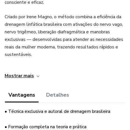
consciente e eficaz.
Criado por Irene Magno, o método combina a eficiência da
drenagem linfática brasileira com ativações do nervo vago,
nervo trigêmeo, liberação diafragmática e manobras
exclusivas — desenvolvidas para atender as necessidades
reais da mulher moderna, trazendo resultados rápidos e
sustentáveis.
Neste e-book autoral, com fotos reais e exclusivas, você
Mostrar mais
vai aprender:
• Toda a teoria que sustenta o Método Magna;
Vantagens
Detalhes
• Manobras práticas detalhadas e autorais;
• Técnica exclusiva e autoral de drenagem brasileira
• Técnicas de ritmo, pressão e condução para promover
• Formação completa na teoria e prática
desintoxicação, modelagem e rejuvenescimento corporal e