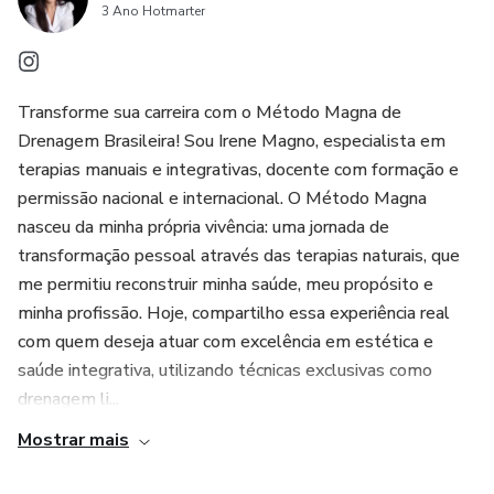
sólida, com faturamento de até 100 mil reais por ano.
3 Ano Hotmarter
Além disso, você poderá complementar seus
conhecimentos com protocolos específicos para
Transforme sua carreira com o Método Magna de
necessidades como intestino saudável, menopausa,
Drenagem Brasileira! Sou Irene Magno, especialista em
lipedema, celulite e ventosas para drenagem, para
terapias manuais e integrativas, docente com formação e
entregar ainda mais resultados e se tornar uma
permissão nacional e internacional. O Método Magna
especialista completa.
nasceu da minha própria vivência: uma jornada de
transformação pessoal através das terapias naturais, que
Transforme seu toque em sucesso e venha fazer parte da
me permitiu reconstruir minha saúde, meu propósito e
revolução Magna na massoterapia.
minha profissão. Hoje, compartilho essa experiência real
Adquira já o seu e-book oficial!
com quem deseja atuar com excelência em estética e
saúde integrativa, utilizando técnicas exclusivas como
drenagem li...
Mostrar mais