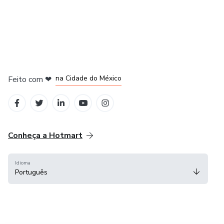
em Bogotá
em Amsterdam
em Madrid
na Cidade do México
Feito com
❤
em Belo Horizonte
Conheça a Hotmart
Idioma
Português