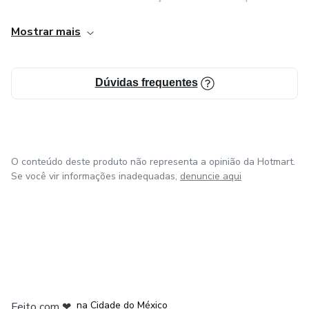
No nosso instagram oilloversc você pode nos chamar lá e
Mostrar mais
solicitar seus óleo essenciais direto conosco para fazer
suas receitas
Dúvidas frequentes
e tbm podem tirar suas dúvidas enviamos os óleos no
conforto da sua casa.
O conteúdo deste produto não representa a opinião da Hotmart.
Se você vir informações inadequadas,
denuncie aqui
em Bogotá
em Amsterdam
em Madrid
na Cidade do México
Feito com
❤