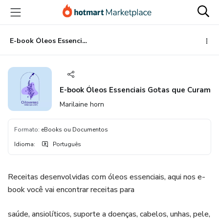
Ir
Ir
Ir
para
para
para
o
o
o
conteúdo
pagamento
rodapé
E-book Óleos Essenciais Gotas que Curam
principal
E-book Óleos Essenciais Gotas que Curam
Marilaine horn
Formato
:
eBooks ou Documentos
Idioma
:
Português
Receitas desenvolvidas com óleos essenciais, aqui nos e-
book você vai encontrar receitas para
saúde, ansiolíticos, suporte a doenças, cabelos, unhas, pele,